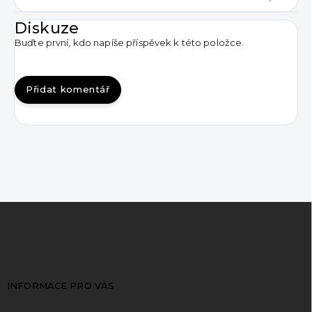
Diskuze
Buďte první, kdo napíše příspěvek k této položce.
Přidat komentář
Z
á
p
a
t
INFORMACE PRO VÁS
í