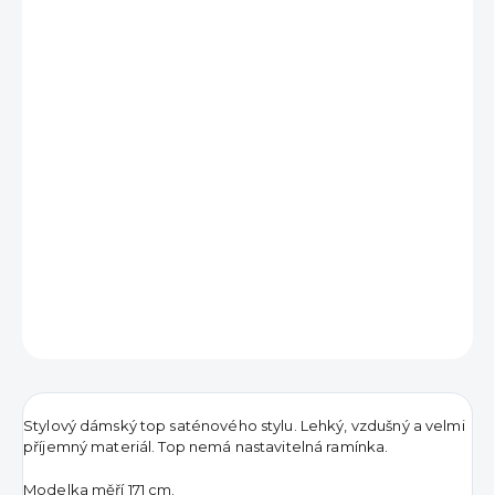
390 Kč
Měrná
VYPRODÁNO
cena:
DETAILNÍ INFORMACE
ZEPTAT SE
HLÍDAT
Stylový dámský top saténového stylu. Lehký, vzdušný a velmi
příjemný materiál. Top nemá nastavitelná ramínka.
Modelka měří 171 cm.