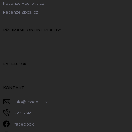
Recenze Heureka.cz
Recenze Zboží.cz
PŘIJÍMÁME ONLINE PLATBY
FACEBOOK
KONTAKT
info
@
eshopat.cz
723275121
facebook