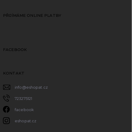
PŘIJÍMÁME ONLINE PLATBY
FACEBOOK
KONTAKT
info
@
eshopat.cz
723275121
facebook
eshopat.cz