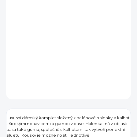
990 Kč
Měrná
VYPRODÁNO
cena:
DETAILNÍ INFORMACE
ZEPTAT SE
HLÍDAT
Luxusní dámský komplet složený z balónové halenky a kalhot
s širokými nohavicemi a gumou v pase. Halenka má v oblasti
pasu také gumu, společně s kalhotami tak vytvoří perfektní
siluetu. Kousky je možné nosit i jednotlivě.