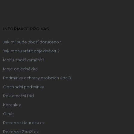
á
p
a
t
INFORMACE PRO VÁS
í
Jak mi bude zboží doručeno?
Jak mohu vrátit objednávku?
Mohu zboží vyměnit?
Moje objednávka
Podmínky ochrany osobních údajů
Obchodní podmínky
Reklamační řád
Kontakty
O nás
Recenze Heureka.cz
Recenze Zboží.cz