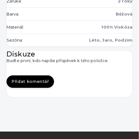
Záruka
:
2 roky
Barva
:
Béžová
Materiál
:
100% Viskóza
Sezóna
:
Léto, Jaro, Podzim
Diskuze
Buďte první, kdo napíše příspěvek k této položce.
Přidat komentář
Z