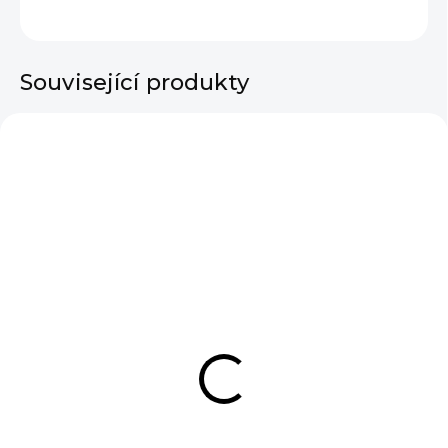
ZEPTAT SE
HLÍDAT
Související produkty
SKLADEM
SKLADEM
Dámské rifle Balloon
Dámský kožený
Fit Nathally
nastavitelný pásek se