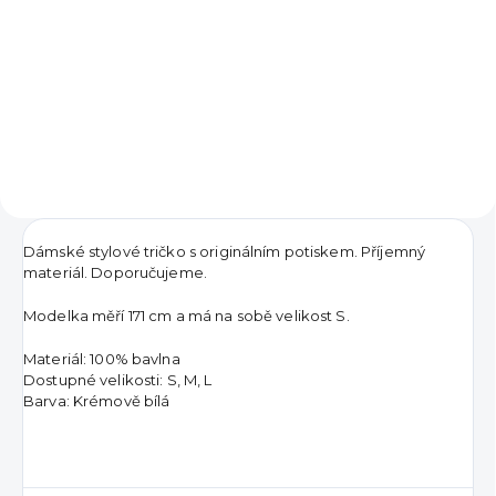
sponou Chocolate
990 Kč
690 Kč
Detail
DO KOŠÍKU
Dámské stylové tričko s originálním potiskem. Příjemný
materiál. Doporučujeme.
Modelka měří 171 cm a má na sobě velikost S.
Materiál: 100% bavlna
Dostupné velikosti: S, M, L
Barva: Krémově bílá