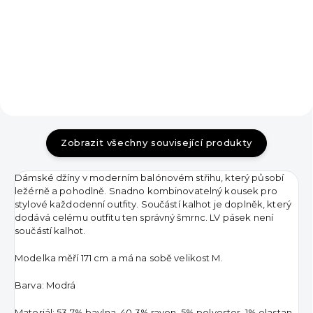
190 Kč
od
Detail
Detail
Zobrazit všechny související produkty
Dámské džíny v moderním balónovém střihu, který působí
ležérně a pohodlně. Snadno kombinovatelný kousek pro
stylové každodenní outfity.
Součástí kalhot je doplněk, který
dodává celému outfitu ten správný šmrnc. LV pásek není
součástí kalhot.
Modelka měří 171 cm a má na sobě velikost M.
Barva: Modrá
Materiál: 53,7% bavlna, 40,3% rayon, 5% polyester, 1% elastan