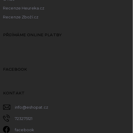
Recenze Heureka.cz
Recenze Zboží.cz
PŘIJÍMÁME ONLINE PLATBY
FACEBOOK
KONTAKT
info
@
eshopat.cz
723275121
facebook