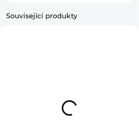
Související produkty
VÝPRODEJ
VÝPRODEJ
SKLADEM
SKLADEM
Dámské tričko
Dámské tričko Best
Beautiful Place
Day Ever Creamy
Creamy
190 Kč