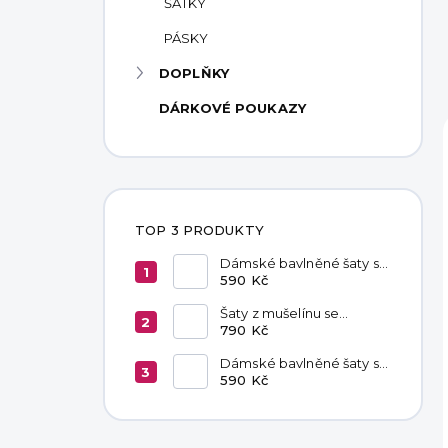
ŠÁTKY
PÁSKY
DOPLŇKY
DÁRKOVÉ POUKAZY
TOP 3 PRODUKTY
Dámské bavlněné šaty s
kapsami Chocolate
590 Kč
Šaty z mušelínu se
zavazováním v pase
790 Kč
Hannah Khaki
Dámské bavlněné šaty s
kapsami Black
590 Kč