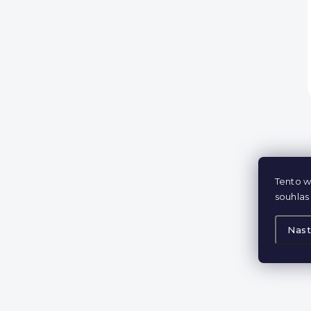
Tento w
souhlas 
Nast