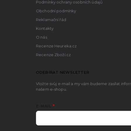
Podmínky ochrany osobních údajů
Obchodní podmínky
Reklamační řád
Kontakty
O nás
Recenze Heureka.cz
Recenze Zboží.cz
ODEBÍRAT NEWSLETTER
Vložte svůj e-mail a my vám budeme zasílat inf
našem e-shopu.
E-MAIL