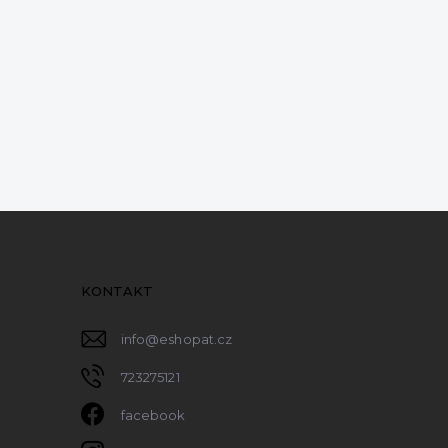
KONTAKT
info
@
eshopat.cz
723275121
facebook