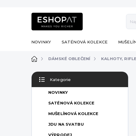
Přejít
na
obsah
NOVINKY
SATÉNOVÁ KOLEKCE
MUŠELÍ
Domů
DÁMSKÉ OBLEČENÍ
KALHOTY, RIFL
P
Kategorie
o
Přeskočit
s
kategorie
NOVINKY
t
r
SATÉNOVÁ KOLEKCE
a
MUŠELÍNOVÁ KOLEKCE
n
n
JDU NA SVATBU
í
VÝPRODEJ