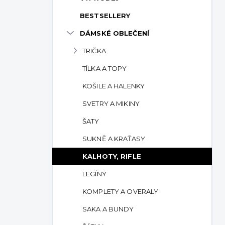
p
BESTSELLERY
a
n
DÁMSKÉ OBLEČENÍ
e
TRIČKA
l
TÍLKA A TOPY
KOŠILE A HALENKY
SVETRY A MIKINY
ŠATY
SUKNĚ A KRAŤASY
KALHOTY, RIFLE
LEGÍNY
KOMPLETY A OVERALY
SAKA A BUNDY