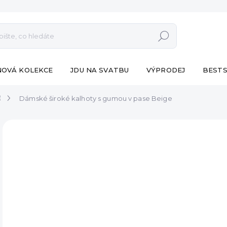
Hledat
NOVÁ KOLEKCE
JDU NA SVATBU
VÝPRODEJ
BESTS
E
Dámské široké kalhoty s gumou v pase Beige
ZNAČKA:
ESHOPAT
890
Měr
SK
cena
MŮŽ
DO:
12.