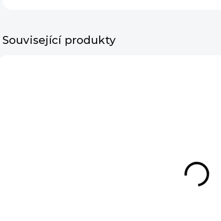
Související produkty
SKLADEM
Dámská
průhledná
košile Giorgia
Mint
790 Kč