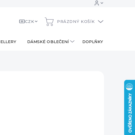
CZK
PRÁZDNÝ KOŠÍK
NÁKUPNÍ
KOŠÍK
ELLERY
DÁMSKÉ OBLEČENÍ
DOPLŇKY
DÁRKOV
 Kč
ná
LADEM
:
EME DORUČIT
8.2026