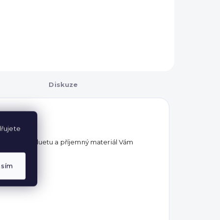
Diskuze
řujete
rotáhnou siluetu a příjemný materiál Vám
asím