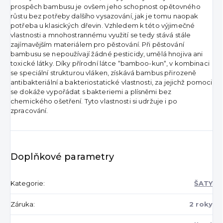
prospěch bambusu je ovšem jeho schopnost opětovného
růstu bez potřeby dalšího vysazování, jak je tomu naopak
potřeba u klasických dřevin. Vzhledem k této výjimečné
vlastnosti a mnohostrannému využití se tedy stává stále
zajímavějším materiálem pro pěstování. Při pěstování
bambusu se nepoužívají žádné pesticidy, umělá hnojiva ani
toxické látky. Díky přírodní látce “bamboo-kun“, v kombinaci
se speciální strukturou vláken, získává bambus přirozeně
antibakteriální a bakteriostatické vlastnosti, za jejichž pomoci
se dokáže vypořádat s bakteriemi a plísněmi bez
chemického ošetření. Tyto vlastnosti si udržuje i po
zpracování.
Doplňkové parametry
Kategorie
:
ŠATY
Záruka
:
2 roky