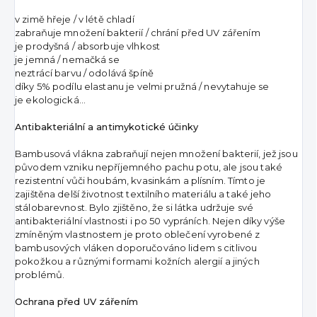
v zimě hřeje / v létě chladí
zabraňuje množení bakterií / chrání před UV zářením
je prodyšná / absorbuje vlhkost
je jemná / nemačká se
neztrácí barvu / odolává špíně
díky 5% podílu elastanu je velmi pružná / nevytahuje se
je ekologická…
Antibakteriální a antimykotické účinky
Bambusová vlákna zabraňují nejen množení bakterií, jež jsou
původem vzniku nepříjemného pachu potu, ale jsou také
rezistentní vůči houbám, kvasinkám a plísním. Tímto je
zajištěna delší životnost textilního materiálu a také jeho
stálobarevnost. Bylo zjištěno, že si látka udržuje své
antibakteriální vlastnosti i po 50 vypráních. Nejen díky výše
zmíněným vlastnostem je proto oblečení vyrobené z
bambusových vláken doporučováno lidem s citlivou
pokožkou a různými formami kožních alergií a jiných
problémů.
Ochrana před UV zářením