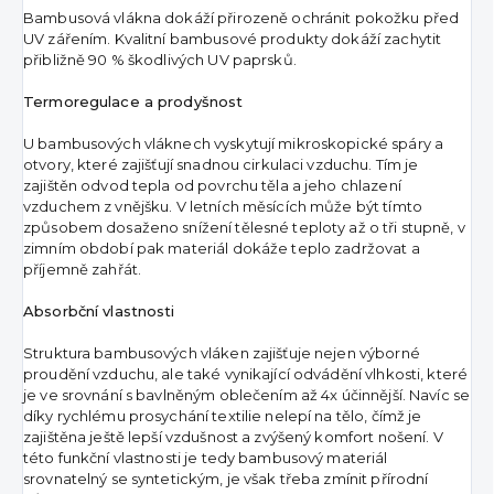
Bambusová vlákna dokáží přirozeně ochránit pokožku před
UV zářením. Kvalitní bambusové produkty dokáží zachytit
přibližně 90 % škodlivých UV paprsků.
Termoregulace a prodyšnost
U bambusových vláknech vyskytují mikroskopické spáry a
otvory, které zajišťují snadnou cirkulaci vzduchu. Tím je
zajištěn odvod tepla od povrchu těla a jeho chlazení
vzduchem z vnějšku. V letních měsících může být tímto
způsobem dosaženo snížení tělesné teploty až o tři stupně, v
zimním období pak materiál dokáže teplo zadržovat a
příjemně zahřát.
Absorbční vlastnosti
Struktura bambusových vláken zajišťuje nejen výborné
proudění vzduchu, ale také vynikající odvádění vlhkosti, které
je ve srovnání s bavlněným oblečením až 4x účinnější. Navíc se
díky rychlému prosychání textilie nelepí na tělo, čímž je
zajištěna ještě lepší vzdušnost a zvýšený komfort nošení. V
této funkční vlastnosti je tedy bambusový materiál
srovnatelný se syntetickým, je však třeba zmínit přírodní