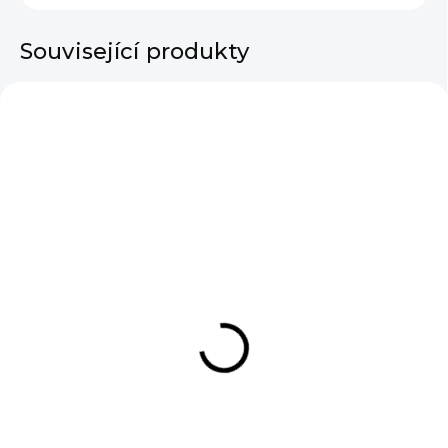
Související produkty
VÝPRODEJ
VYRÁBÍ ESHOPAT
SKLADEM
SKLADEM
Dámské rolákové
Dámské šaty Basic
tílko z bambusu Coral
Bamboo Short Sleeve
Black
490 Kč