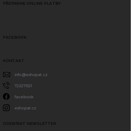
PŘIJÍMÁME ONLINE PLATBY
FACEBOOK
KONTAKT
info
@
eshopat.cz
723275121
facebook
eshopat.cz
ODEBÍRAT NEWSLETTER