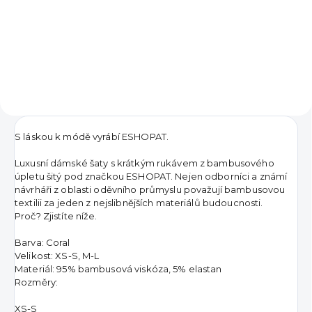
1 190 Kč
od
DO KOŠÍKU
Detail
S láskou k módě vyrábí ESHOPAT.
Luxusní dámské šaty s krátkým rukávem z bambusového
úpletu šitý pod značkou ESHOPAT. Nejen odborníci a známí
návrháři z oblasti oděvního průmyslu považují bambusovou
textilii za jeden z nejslibnějších materiálů budoucnosti.
Proč? Zjistíte níže.
Barva: Coral
Velikost: XS-S, M-L
Materiál: 95% bambusová viskóza, 5% elastan
Rozměry:
XS-S