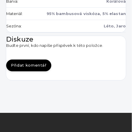
Barva
:
Korálová
Materiál
:
95% bambusová viskóza, 5% elastan
Sezóna
:
Léto, Jaro
Diskuze
Buďte první, kdo napíše příspěvek k této položce.
Přidat komentář
Z
á
p