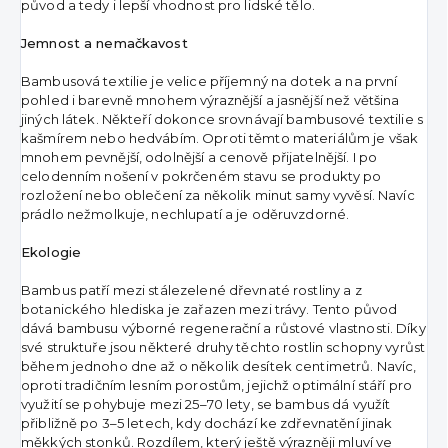
původ a tedy i lepší vhodnost pro lidské tělo.
Jemnost a nemačkavost
Bambusová textilie je velice příjemný na dotek a na první
pohled i barevně mnohem výraznější a jasnější než většina
jiných látek. Někteří dokonce srovnávají bambusové textilie s
kašmírem nebo hedvábím. Oproti těmto materiálům je však
mnohem pevnější, odolnější a cenově přijatelnější. I po
celodenním nošení v pokrčeném stavu se produkty po
rozložení nebo oblečení za několik minut samy vyvěsí. Navíc
prádlo nežmolkuje, nechlupatí a je oděruvzdorné.
Ekologie
Bambus patří mezi stálezelené dřevnaté rostliny a z
botanického hlediska je zařazen mezi trávy. Tento původ
dává bambusu výborné regenerační a růstové vlastnosti. Díky
své struktuře jsou některé druhy těchto rostlin schopny vyrůst
během jednoho dne až o několik desítek centimetrů. Navíc,
oproti tradičním lesním porostům, jejichž optimální stáří pro
využití se pohybuje mezi 25–70 lety, se bambus dá využít
přibližně po 3–5 letech, kdy dochází ke zdřevnatění jinak
měkkých stonků. Rozdílem, který ještě výrazněji mluví ve