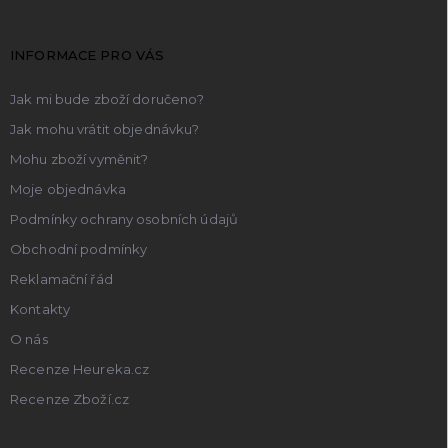
a
t
INFORMACE PRO VÁS
í
Jak mi bude zboží doručeno?
Jak mohu vrátit objednávku?
Mohu zboží vyměnit?
Moje objednávka
Podmínky ochrany osobních údajů
Obchodní podmínky
Reklamační řád
Kontakty
O nás
Recenze Heureka.cz
Recenze Zboží.cz