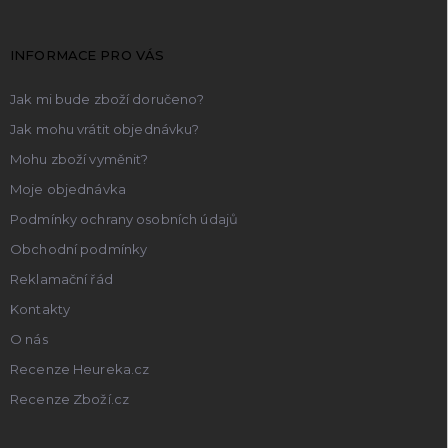
a
t
INFORMACE PRO VÁS
í
Jak mi bude zboží doručeno?
Jak mohu vrátit objednávku?
Mohu zboží vyměnit?
Moje objednávka
Podmínky ochrany osobních údajů
Obchodní podmínky
Reklamační řád
Kontakty
O nás
Recenze Heureka.cz
Recenze Zboží.cz