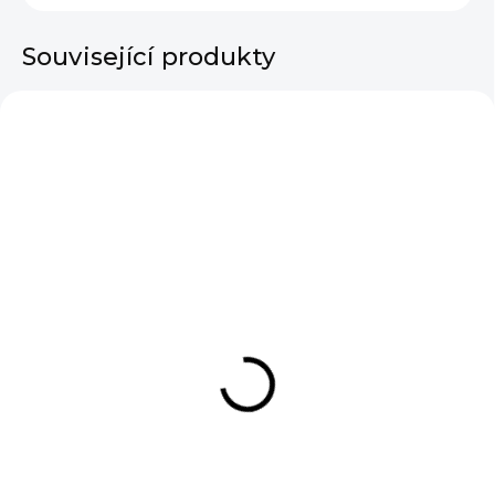
Související produkty
SKLADEM
Dámské šaty Basic
Bamboo Short Sleeve
Coral