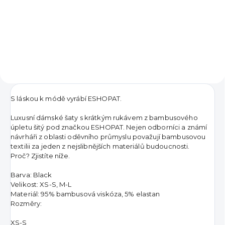
1 190 Kč
od
Detail
S láskou k módě vyrábí ESHOPAT.
Luxusní dámské šaty s krátkým rukávem z bambusového
úpletu šitý pod značkou ESHOPAT. Nejen odborníci a známí
návrháři z oblasti oděvního průmyslu považují bambusovou
textilii za jeden z nejslibnějších materiálů budoucnosti.
Proč? Zjistíte níže.
Barva: Black
Velikost: XS-S, M-L
Materiál: 95% bambusová viskóza, 5% elastan
Rozměry:
XS-S