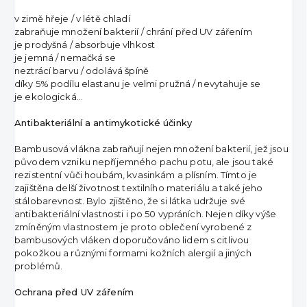
v zimě hřeje / v létě chladí
zabraňuje množení bakterií / chrání před UV zářením
je prodyšná / absorbuje vlhkost
je jemná / nemačká se
neztrácí barvu / odolává špíně
díky 5% podílu elastanu je velmi pružná / nevytahuje se
je ekologická…
Antibakteriální a antimykotické účinky
Bambusová vlákna zabraňují nejen množení bakterií, jež jsou
původem vzniku nepříjemného pachu potu, ale jsou také
rezistentní vůči houbám, kvasinkám a plísním. Tímto je
zajištěna delší životnost textilního materiálu a také jeho
stálobarevnost. Bylo zjištěno, že si látka udržuje své
antibakteriální vlastnosti i po 50 vypráních. Nejen díky výše
zmíněným vlastnostem je proto oblečení vyrobené z
bambusových vláken doporučováno lidem s citlivou
pokožkou a různými formami kožních alergií a jiných
problémů.
Ochrana před UV zářením