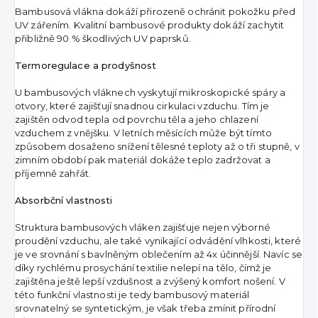
Bambusová vlákna dokáží přirozeně ochránit pokožku před
UV zářením. Kvalitní bambusové produkty dokáží zachytit
přibližně 90 % škodlivých UV paprsků.
Termoregulace a prodyšnost
U bambusových vláknech vyskytují mikroskopické spáry a
otvory, které zajišťují snadnou cirkulaci vzduchu. Tím je
zajištěn odvod tepla od povrchu těla a jeho chlazení
vzduchem z vnějšku. V letních měsících může být tímto
způsobem dosaženo snížení tělesné teploty až o tři stupně, v
zimním období pak materiál dokáže teplo zadržovat a
příjemně zahřát.
Absorbční vlastnosti
Struktura bambusových vláken zajišťuje nejen výborné
proudění vzduchu, ale také vynikající odvádění vlhkosti, které
je ve srovnání s bavlněným oblečením až 4x účinnější. Navíc se
díky rychlému prosychání textilie nelepí na tělo, čímž je
zajištěna ještě lepší vzdušnost a zvýšený komfort nošení. V
této funkční vlastnosti je tedy bambusový materiál
srovnatelný se syntetickým, je však třeba zmínit přírodní