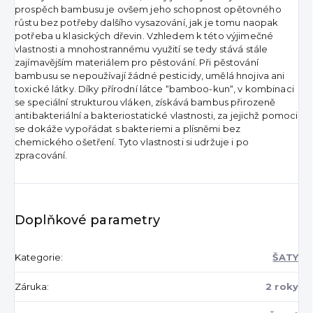
prospěch bambusu je ovšem jeho schopnost opětovného
růstu bez potřeby dalšího vysazování, jak je tomu naopak
potřeba u klasických dřevin. Vzhledem k této výjimečné
vlastnosti a mnohostrannému využití se tedy stává stále
zajímavějším materiálem pro pěstování. Při pěstování
bambusu se nepoužívají žádné pesticidy, umělá hnojiva ani
toxické látky. Díky přírodní látce “bamboo-kun“, v kombinaci
se speciální strukturou vláken, získává bambus přirozeně
antibakteriální a bakteriostatické vlastnosti, za jejichž pomoci
se dokáže vypořádat s bakteriemi a plísněmi bez
chemického ošetření. Tyto vlastnosti si udržuje i po
zpracování.
Doplňkové parametry
Kategorie
:
ŠATY
Záruka
:
2 roky