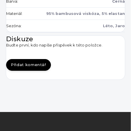
Barva
:
Černá
Materiál
:
95% bambusová viskóza, 5% elastan
Sezóna
:
Léto, Jaro
Diskuze
Buďte první, kdo napíše příspěvek k této položce.
Přidat komentář
Z
á
p