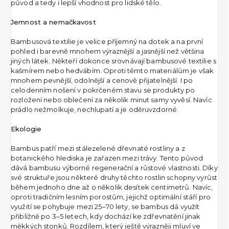
původ a tedy i lepší vhodnost pro lidské tělo.
Jemnost a nemačkavost
Bambusová textilie je velice příjemný na dotek a na první
pohled i barevně mnohem výraznější a jasnější než většina
jiných látek. Někteří dokonce srovnávají bambusové textilie s
kašmírem nebo hedvábím. Oproti těmto materiálům je však
mnohem pevnější, odolnější a cenově přijatelnější. I po
celodenním nošení v pokrčeném stavu se produkty po
rozložení nebo oblečení za několik minut samy vyvěsí. Navíc
prádlo nežmolkuje, nechlupatí a je oděruvzdorné.
Ekologie
Bambus patří mezi stálezelené dřevnaté rostliny a z
botanického hlediska je zařazen mezi trávy. Tento původ
dává bambusu výborné regenerační a růstové vlastnosti. Díky
své struktuře jsou některé druhy těchto rostlin schopny vyrůst
během jednoho dne až o několik desítek centimetrů. Navíc,
oproti tradičním lesním porostům, jejichž optimální stáří pro
využití se pohybuje mezi 25–70 lety, se bambus dá využít
přibližně po 3–5 letech, kdy dochází ke zdřevnatění jinak
měkkých stonků. Rozdílem, který ještě výrazněji mluví ve