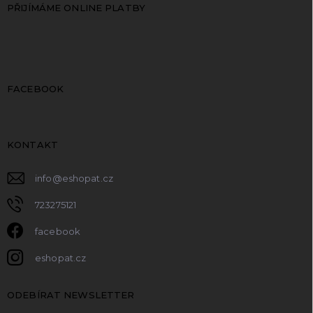
PŘIJÍMÁME ONLINE PLATBY
FACEBOOK
KONTAKT
info
@
eshopat.cz
723275121
facebook
eshopat.cz
ODEBÍRAT NEWSLETTER