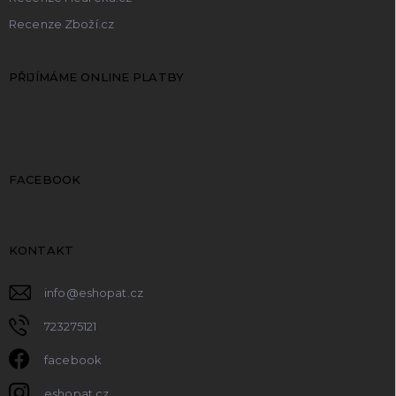
Recenze Zboží.cz
PŘIJÍMÁME ONLINE PLATBY
FACEBOOK
KONTAKT
info
@
eshopat.cz
723275121
facebook
eshopat.cz