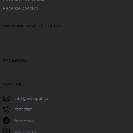
Recenze Zboží.cz
PŘIJÍMÁME ONLINE PLATBY
FACEBOOK
KONTAKT
info
@
eshopat.cz
723275121
facebook
eshopat.cz