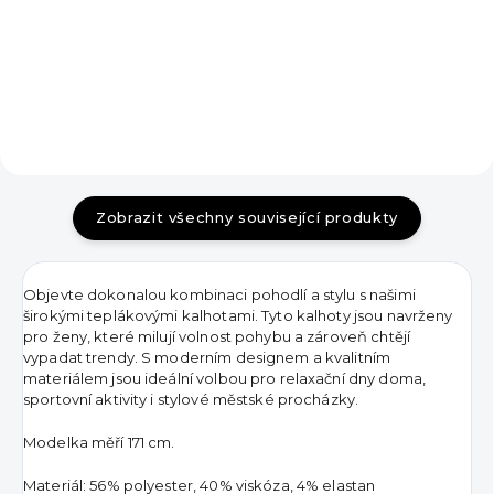
450 Kč
DO KOŠÍKU
DO KOŠÍKU
Zobrazit všechny související produkty
Objevte dokonalou kombinaci pohodlí a stylu s našimi
širokými teplákovými kalhotami. Tyto kalhoty jsou navrženy
pro ženy, které milují volnost pohybu a zároveň chtějí
vypadat trendy. S moderním designem a kvalitním
materiálem jsou ideální volbou pro relaxační dny doma,
sportovní aktivity i stylové městské procházky.
Modelka měří 171 cm.
Materiál:
56% polyester, 40% viskóza, 4% elastan