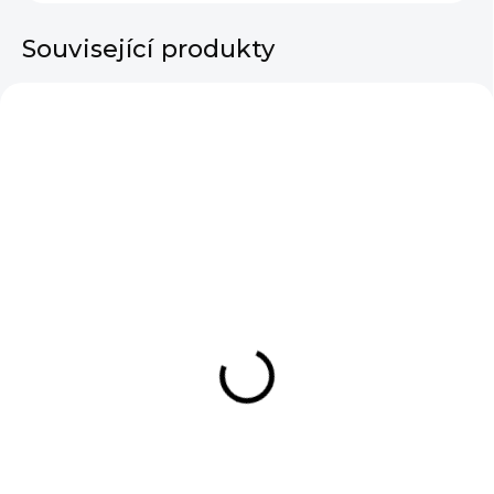
Související produkty
SKLADEM
SKLADEM
Dámské tílko s
Dámské sako Celarie
krajkou Luna Electric
Beige
Blue
890 Kč