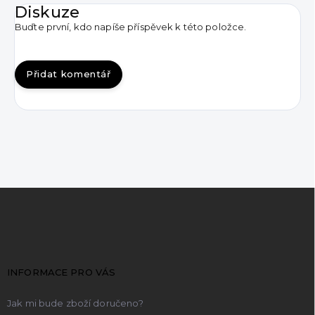
Diskuze
Buďte první, kdo napíše příspěvek k této položce.
Přidat komentář
Z
á
p
a
t
INFORMACE PRO VÁS
í
Jak mi bude zboží doručeno?