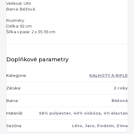
Velikost: UNI
Barva: Béžová
Rozměry:
Délka: 92 cm
Šířka v pase: 2 x 35-55 cm
Doplňkové parametry
Kategorie
:
KALHOTY A RIFLE
Záruka
:
2 roky
Barva
:
Béžová
Materiál
:
56% polyester, 40% viskóza, 4% elastan
Sezóna
:
Léto, Jaro, Podzim, Zima