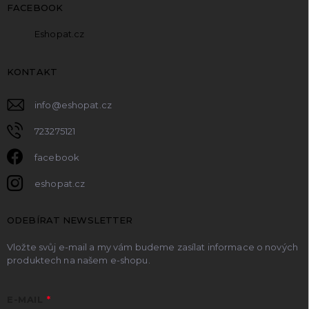
FACEBOOK
Eshopat.cz
KONTAKT
info
@
eshopat.cz
723275121
facebook
eshopat.cz
ODEBÍRAT NEWSLETTER
Vložte svůj e-mail a my vám budeme zasílat informace o nových
produktech na našem e-shopu.
E-MAIL