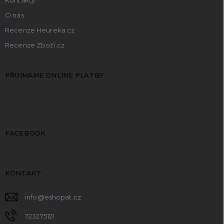
O nás
Recenze Heureka.cz
Recenze Zboží.cz
PŘIJÍMÁME ONLINE PLATBY
FACEBOOK
KONTAKT
info
@
eshopat.cz
723275121