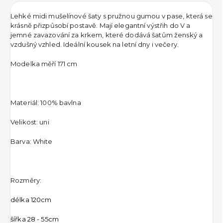
Lehké midi mušelínové šaty s pružnou gumou v pase, která se
krásně přizpůsobí postavě. Mají elegantní výstřih do V a
jemné zavazování za krkem, které dodává šatům ženský a
vzdušný vzhled. Ideální kousek na letní dny i večery.
Modelka měří 171 cm
Materiál: 100% bavlna
Velikost: uni
Barva: White
Rozměry:
délka 120cm
šířka 28 - 55cm