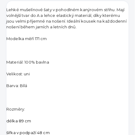
Lehké mušelínové šaty v pohodlném kanýrovém střihu. Mají
volnější tvar do A a lehce elastický materiál, díky kterému
jsou velmi příjemné na nošení. Ideální kousek na každodenní
nošení během jarních a letních dnů.
Modelka měří 171 cm
Materiál: 100% bavlna
Velikost: uni
Barva: Bílá
Rozměry:
délka 89 cm
šířka v podpaží 48 cm