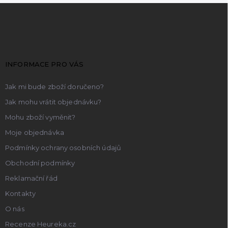
Z
á
p
a
t
INFORMACE PRO VÁS
í
Jak mi bude zboží doručeno?
Jak mohu vrátit objednávku?
Mohu zboží vyměnit?
Moje objednávka
Podmínky ochrany osobních údajů
Obchodní podmínky
Reklamační řád
Kontakty
O nás
Recenze Heureka.cz