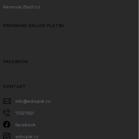
Recenze Zboží.cz
PŘIJÍMÁME ONLINE PLATBY
FACEBOOK
KONTAKT
info
@
eshopat.cz
723275121
facebook
eshopat.cz