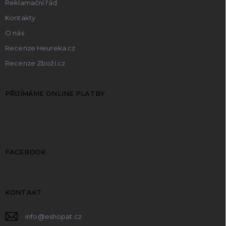
Reklamační řád
Kontakty
O nás
Recenze Heureka.cz
Recenze Zboží.cz
PŘIJÍMÁME ONLINE PLATBY
FACEBOOK
KONTAKT
info
@
eshopat.cz