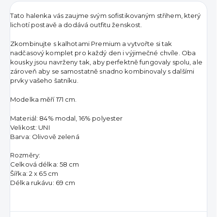
Tato halenka vás zaujme svým sofistikovaným střihem, který
lichotí postavě a dodává outfitu ženskost.
Zkombinujte s kalhotami Premium a vytvořte si tak
nadčasový komplet pro každý den i výjimečné chvíle. Oba
kousky jsou navrženy tak, aby perfektně fungovaly spolu, ale
zároveň aby se samostatně snadno kombinovaly s dalšími
prvky vašeho šatníku.
Modelka měří 171 cm.
Materiál: 84% modal, 16% polyester
Velikost: UNI
Barva: Olivově zelená
Rozměry:
Celková délka: 58 cm
Šířka: 2 x 65 cm
Délka rukávu: 69 cm