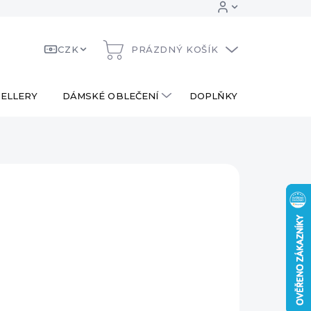
CZK
PRÁZDNÝ KOŠÍK
NÁKUPNÍ
KOŠÍK
ELLERY
DÁMSKÉ OBLEČENÍ
DOPLŇKY
DÁRKOV
 Kč
390 Kč
ná
LADEM
:
EME DORUČIT
8.2026