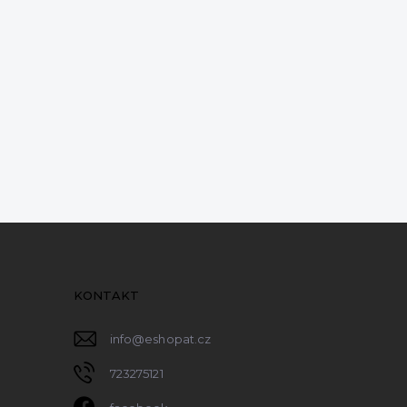
KONTAKT
info
@
eshopat.cz
723275121