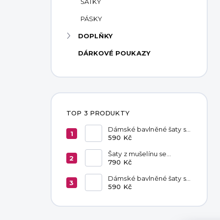
ŠÁTKY
PÁSKY
DOPLŇKY
DÁRKOVÉ POUKAZY
TOP 3 PRODUKTY
Dámské bavlněné šaty s
kapsami Red
590 Kč
Šaty z mušelínu se
zavazováním v pase
790 Kč
Hannah Khaki
Dámské bavlněné šaty s
kapsami Chocolate
590 Kč