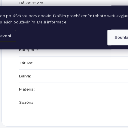
Délka: 95 cm
Šířka v pase: 2 x 34-54 cm
eb používá soubory cookie. Dalším procházením tohoto webu vyjad
s jejich používáním.
Další informace
Doplňkové parametry
avení
Souhl
Kategorie
:
Záruka
:
Barva
:
Materiál
:
Sezóna
: