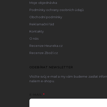
Moje objednávka
Podmínky ochrany osobních údajů
Obchodní podmínky
Reklamační řád
Kontakty
O nás
Recenze Heureka.cz
Recenze Zboží.cz
ODEBÍRAT NEWSLETTER
Vložte svůj e-mail a my vám budeme zasílat inf
našem e-shopu.
E-MAIL