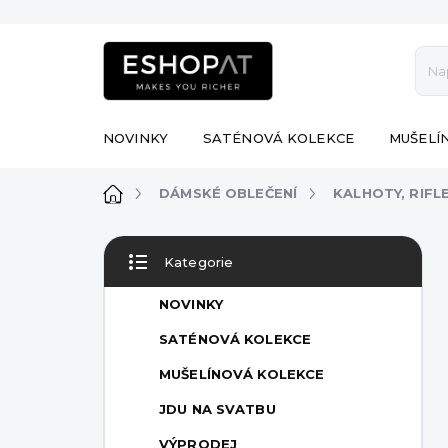
Přejít
na
obsah
NOVINKY
SATÉNOVÁ KOLEKCE
MUŠELÍ
Domů
DÁMSKÉ OBLEČENÍ
KALHOTY, RIFL
P
Kategorie
o
Přeskočit
s
kategorie
NOVINKY
t
r
SATÉNOVÁ KOLEKCE
a
MUŠELÍNOVÁ KOLEKCE
n
n
JDU NA SVATBU
í
VÝPRODEJ