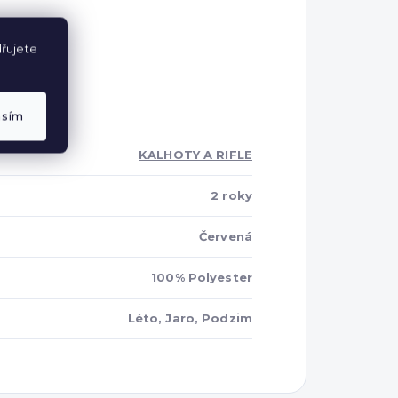
řujete
asím
KALHOTY A RIFLE
2 roky
Červená
100% Polyester
Léto, Jaro, Podzim