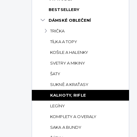
p
BESTSELLERY
a
n
DÁMSKÉ OBLEČENÍ
e
TRIČKA
l
TÍLKA A TOPY
KOŠILE A HALENKY
SVETRY A MIKINY
ŠATY
SUKNĚ A KRAŤASY
KALHOTY, RIFLE
LEGÍNY
KOMPLETY A OVERALY
SAKA A BUNDY