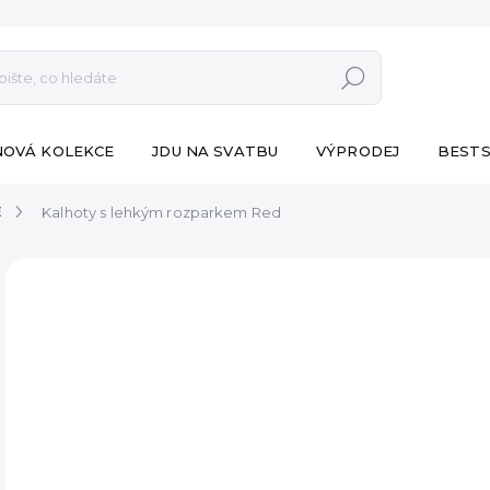
Hledat
NOVÁ KOLEKCE
JDU NA SVATBU
VÝPRODEJ
BESTS
E
Kalhoty s lehkým rozparkem Red
ZNAČKA:
ESHOPAT
VÝPRODEJ
790
Měr
SK
cena
MŮŽ
DO:
10.