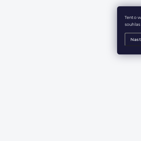
Tento w
souhlas 
Nast