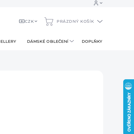
CZK
PRÁZDNÝ KOŠÍK
NÁKUPNÍ
KOŠÍK
ELLERY
DÁMSKÉ OBLEČENÍ
DOPLŇKY
DÁRKOV
 Kč
390 Kč
ná
LADEM
:
EME DORUČIT
.2026