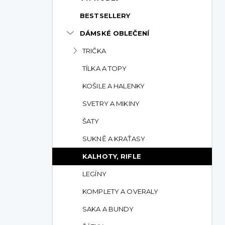
p
BESTSELLERY
a
n
DÁMSKÉ OBLEČENÍ
e
TRIČKA
l
TÍLKA A TOPY
KOŠILE A HALENKY
SVETRY A MIKINY
ŠATY
SUKNĚ A KRAŤASY
KALHOTY, RIFLE
LEGÍNY
KOMPLETY A OVERALY
SAKA A BUNDY