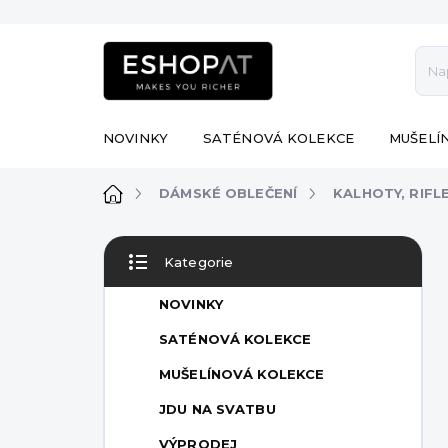
Přejít
na
obsah
NOVINKY
SATÉNOVÁ KOLEKCE
MUŠELÍ
Domů
DÁMSKÉ OBLEČENÍ
KALHOTY, RIFL
P
Kategorie
o
Přeskočit
s
kategorie
NOVINKY
t
r
SATÉNOVÁ KOLEKCE
a
MUŠELÍNOVÁ KOLEKCE
n
n
JDU NA SVATBU
í
VÝPRODEJ