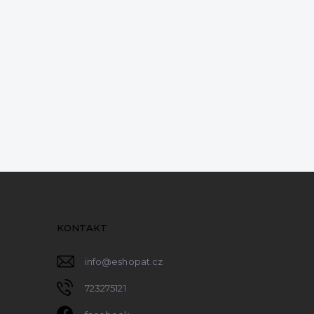
KONTAKT
info
@
eshopat.cz
723275121