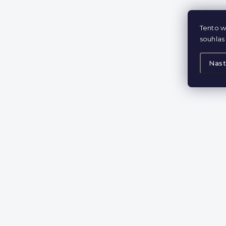
Tento w
souhlas 
Nast