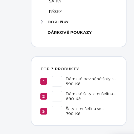
ŠÁTKY
PÁSKY
DOPLŇKY
DÁRKOVÉ POUKAZY
TOP 3 PRODUKTY
Dámské bavlněné šaty s
kapsami Red
590 Kč
Dámské šaty z mušelínu
Livia Latte
690 Kč
Šaty z mušelínu se
zavazováním v pase
790 Kč
Hannah Khaki