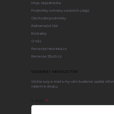
Moje objednávka
Podmínky ochrany osobních údajů
Obchodní podmínky
Reklamační řád
Kontakty
O nás
Recenze Heureka.cz
Recenze Zboží.cz
ODEBÍRAT NEWSLETTER
Vložte svůj e-mail a my vám budeme zasílat inf
našem e-shopu.
E-MAIL