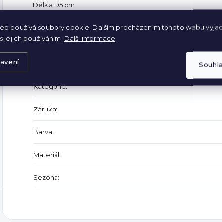
Délka: 95 cm
Šířka v pase: 2 x 34-54 cm
eb používá soubory cookie. Dalším procházením tohoto webu vyjad
s jejich používáním.
Další informace
Doplňkové parametry
avení
Souhl
Kategorie
:
Záruka
:
Barva
:
Materiál
:
Sezóna
: