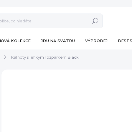
Hledat
NOVÁ KOLEKCE
JDU NA SVATBU
VÝPRODEJ
BESTS
E
Kalhoty s lehkým rozparkem Black
ZNAČKA:
ESHOPAT
VÝPRODEJ
790
Měr
SK
cena
MŮŽ
DO:
8.8