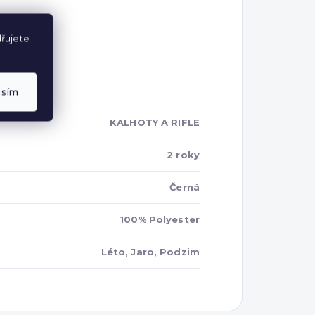
řujete
asím
KALHOTY A RIFLE
2 roky
Černá
100% Polyester
Léto, Jaro, Podzim