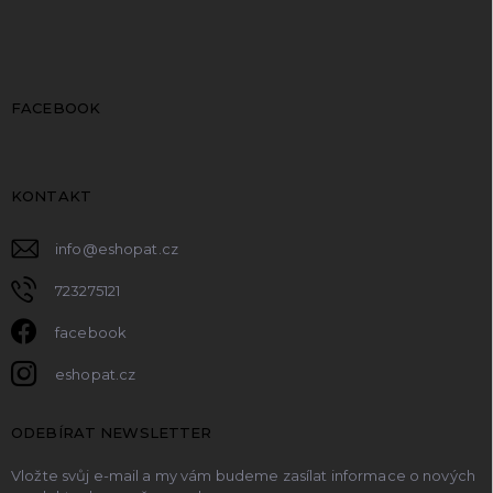
FACEBOOK
KONTAKT
info
@
eshopat.cz
723275121
facebook
eshopat.cz
ODEBÍRAT NEWSLETTER
Vložte svůj e-mail a my vám budeme zasílat informace o nových