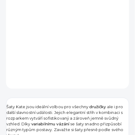
1 190 Kč
Měrná
VYPRODÁNO
cena:
DETAILNÍ INFORMACE
ZEPTAT SE
HLÍDAT
Šaty Kate jsou ideální volbou pro všechny
družičky
ale i pro
další slavnostní události. Jejich elegantní střih v kombinaci s
rozparkem vytváří sofistikovaný a zároveň jemně svůdný
vzhled. Díky
variabilnímu vázání
se šaty snadno přizpůsobí
různým typům postavy. Zavažte si šaty přesně podle svého