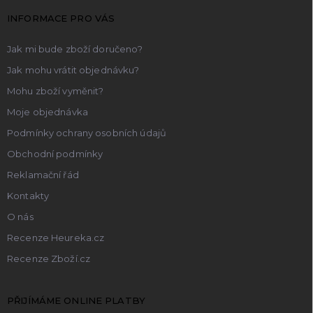
t
INFORMACE PRO VÁS
í
Jak mi bude zboží doručeno?
Jak mohu vrátit objednávku?
Mohu zboží vyměnit?
Moje objednávka
Podmínky ochrany osobních údajů
Obchodní podmínky
Reklamační řád
Kontakty
O nás
Recenze Heureka.cz
Recenze Zboží.cz
PŘIJÍMÁME ONLINE PLATBY