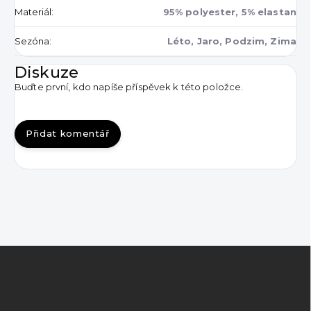
Materiál
:
95% polyester, 5% elastan
Sezóna
:
Léto, Jaro, Podzim, Zima
Diskuze
Buďte první, kdo napíše příspěvek k této položce.
Přidat komentář
Z
á
p
a