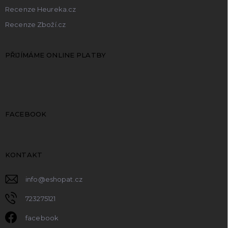
Recenze Heureka.cz
Recenze Zboží.cz
PŘIJÍMÁME ONLINE PLATBY
FACEBOOK
KONTAKT
info
@
eshopat.cz
723275121
facebook