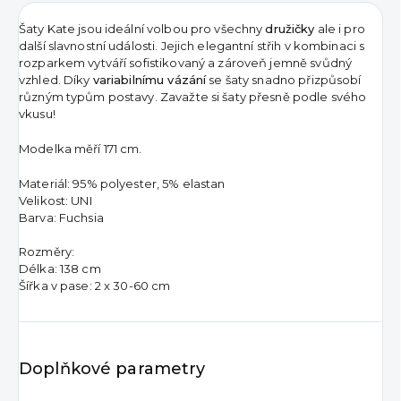
Šaty Kate jsou ideální volbou pro všechny
družičky
ale i pro
další slavnostní události. Jejich elegantní střih v kombinaci s
rozparkem vytváří sofistikovaný a zároveň jemně svůdný
vzhled. Díky
variabilnímu vázání
se šaty snadno přizpůsobí
různým typům postavy. Zavažte si šaty přesně podle svého
vkusu!
Modelka měří 171 cm.
Materiál: 95% polyester, 5% elastan
Velikost: UNI
Barva: Fuchsia
Rozměry:
Délka: 138 cm
Šířka v pase: 2 x 30-60 cm
Doplňkové parametry