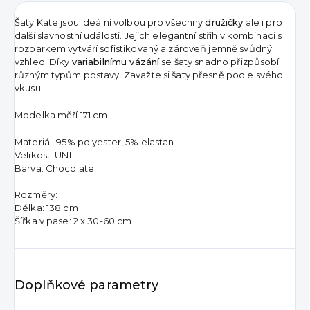
Šaty Kate jsou ideální volbou pro všechny
družičky
ale i pro
další slavnostní události. Jejich elegantní střih v kombinaci s
rozparkem vytváří sofistikovaný a zároveň jemně svůdný
vzhled. Díky
variabilnímu vázání
se šaty snadno přizpůsobí
různým typům postavy. Zavažte si šaty přesně podle svého
vkusu!
Modelka měří 171 cm.
Materiál: 95% polyester, 5% elastan
Velikost: UNI
Barva: Chocolate
Rozměry:
Délka: 138 cm
Šířka v pase: 2 x 30-60 cm
Doplňkové parametry