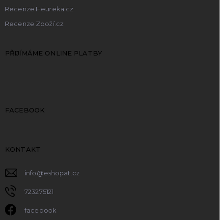
Recenze Heureka.cz
Recenze Zboží.cz
PŘIJÍMÁME ONLINE PLATBY
FACEBOOK
KONTAKT
info
@
eshopat.cz
723275121
facebook