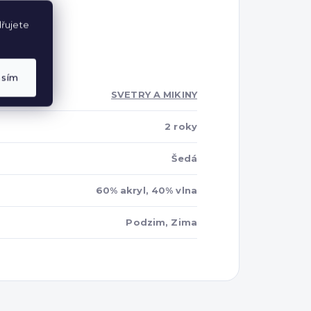
řujete
asím
SVETRY A MIKINY
2 roky
Šedá
60% akryl, 40% vlna
Podzim, Zima