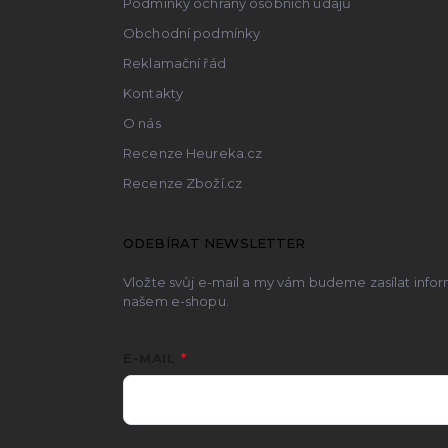
Podmínky ochrany osobních údajů
Obchodní podmínky
Reklamační řád
Kontakty
O nás
Recenze Heureka.cz
Recenze Zboží.cz
ODEBÍRAT NEWSLETTER
Vložte svůj e-mail a my vám budeme zasílat inf
našem e-shopu.
E-MAIL