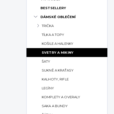
p
BESTSELLERY
a
n
DÁMSKÉ OBLEČENÍ
e
TRIČKA
l
TÍLKA A TOPY
KOŠILE A HALENKY
SVETRY A MIKINY
ŠATY
SUKNĚ A KRAŤASY
KALHOTY, RIFLE
LEGÍNY
KOMPLETY A OVERALY
SAKA A BUNDY