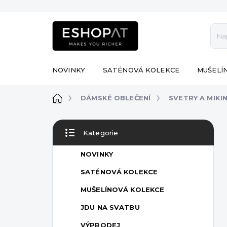
Přejít
na
obsah
NOVINKY
SATÉNOVÁ KOLEKCE
MUŠELÍ
Domů
DÁMSKÉ OBLEČENÍ
SVETRY A MIKI
P
Kategorie
o
Přeskočit
s
kategorie
NOVINKY
t
r
SATÉNOVÁ KOLEKCE
a
MUŠELÍNOVÁ KOLEKCE
n
n
JDU NA SVATBU
í
VÝPRODEJ