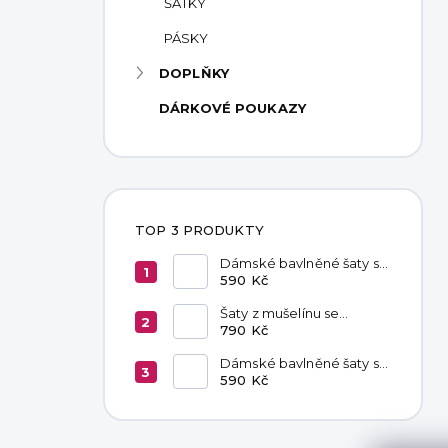
ŠÁTKY
PÁSKY
DOPLŇKY
DÁRKOVÉ POUKAZY
TOP 3 PRODUKTY
Dámské bavlněné šaty s
kapsami Chocolate
590 Kč
Šaty z mušelínu se
zavazováním v pase
790 Kč
Hannah Khaki
Dámské bavlněné šaty s
kapsami Black
590 Kč