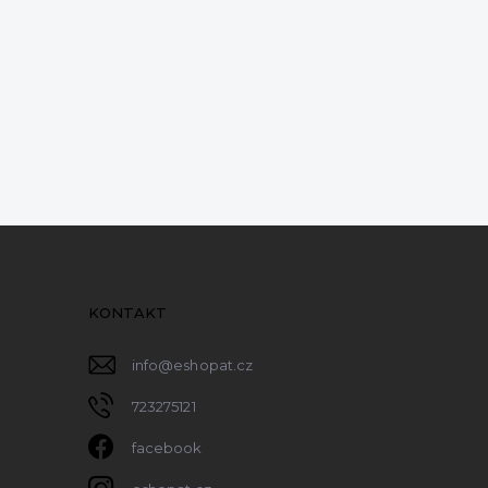
KONTAKT
info
@
eshopat.cz
723275121
facebook