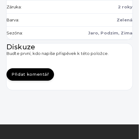
Záruka
:
2 roky
Barva
:
Zelená
Sezóna
:
Jaro, Podzim, Zima
Diskuze
Buďte první, kdo napíše příspěvek k této položce.
Přidat komentář
Z
á