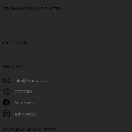
PŘIJÍMÁME ONLINE PLATBY
FACEBOOK
KONTAKT
info
@
eshopat.cz
723275121
facebook
eshopat.cz
ODEBÍRAT NEWSLETTER