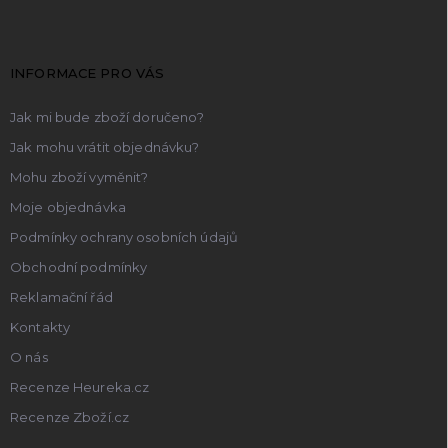
p
a
t
INFORMACE PRO VÁS
í
Jak mi bude zboží doručeno?
Jak mohu vrátit objednávku?
Mohu zboží vyměnit?
Moje objednávka
Podmínky ochrany osobních údajů
Obchodní podmínky
Reklamační řád
Kontakty
O nás
Recenze Heureka.cz
Recenze Zboží.cz