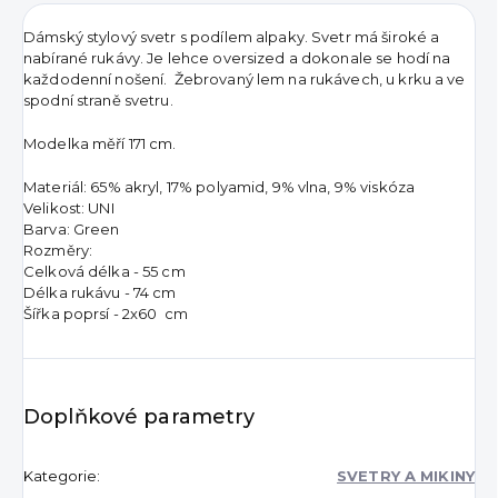
Dámský stylový svetr s podílem alpaky. Svetr má široké a
nabírané rukávy. Je lehce oversized a dokonale se hodí na
každodenní nošení. Žebrovaný lem na rukávech, u krku a ve
spodní straně svetru.
Modelka měří 171 cm.
Materiál: 65% akryl, 17% polyamid, 9% vlna, 9% viskóza
Velikost: UNI
Barva: Green
Rozměry:
Celková délka - 55 cm
Délka rukávu - 74 cm
Šířka poprsí - 2x60 cm
Doplňkové parametry
Kategorie
:
SVETRY A MIKINY