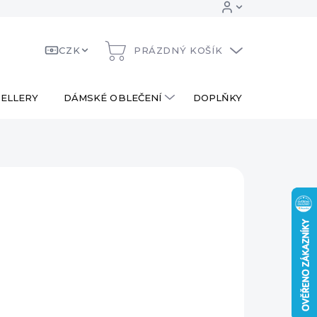
CZK
PRÁZDNÝ KOŠÍK
NÁKUPNÍ
KOŠÍK
ELLERY
DÁMSKÉ OBLEČENÍ
DOPLŇKY
DÁRKOV
 Kč
ná
LADEM
:
EME DORUČIT
8.2026