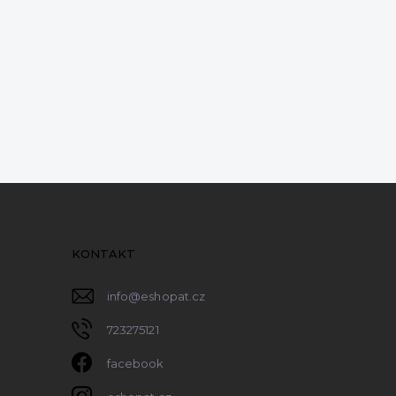
KONTAKT
info
@
eshopat.cz
723275121
facebook