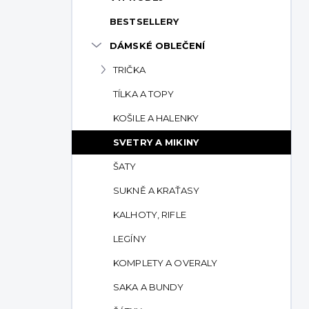
p
BESTSELLERY
a
n
DÁMSKÉ OBLEČENÍ
e
TRIČKA
l
TÍLKA A TOPY
KOŠILE A HALENKY
SVETRY A MIKINY
ŠATY
SUKNĚ A KRAŤASY
KALHOTY, RIFLE
LEGÍNY
KOMPLETY A OVERALY
SAKA A BUNDY