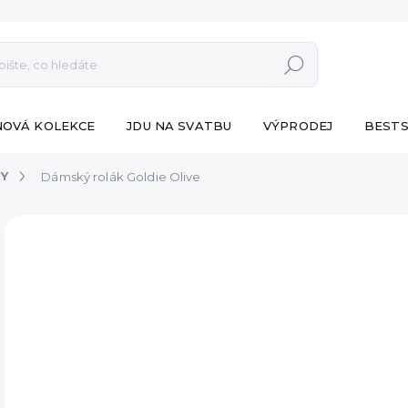
Hledat
NOVÁ KOLEKCE
JDU NA SVATBU
VÝPRODEJ
BESTS
NY
Dámský rolák Goldie Olive
ZNAČKA:
ESHOPAT
BESTSELLER
490
Měr
SK
cena
MŮŽ
DO:
10.