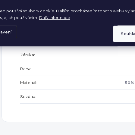
Délka rukávu: 57 cm
eb používá soubory cookie. Dalším procházením tohoto webu vyjad
s jejich používáním.
Další informace
Doplňkové parametry
avení
Souhl
Kategorie
:
Záruka
:
Barva
:
Materiál
:
50% 
Sezóna
: