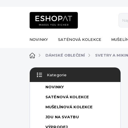
Přejít
na
obsah
NOVINKY
SATÉNOVÁ KOLEKCE
MUŠELÍ
Domů
DÁMSKÉ OBLEČENÍ
SVETRY A MIKI
P
Kategorie
o
Přeskočit
s
kategorie
NOVINKY
t
r
SATÉNOVÁ KOLEKCE
a
MUŠELÍNOVÁ KOLEKCE
n
n
JDU NA SVATBU
í
VÝPRODEJ