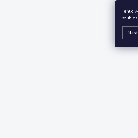
Tento w
souhlas 
Nast