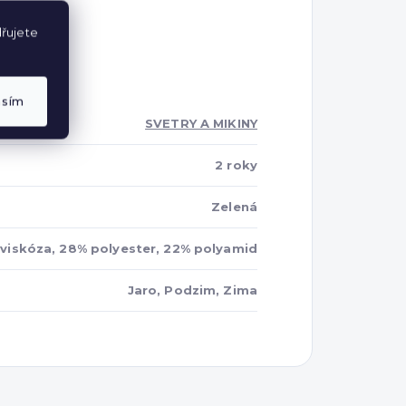
řujete
asím
SVETRY A MIKINY
2 roky
Zelená
viskóza, 28% polyester, 22% polyamid
Jaro, Podzim, Zima