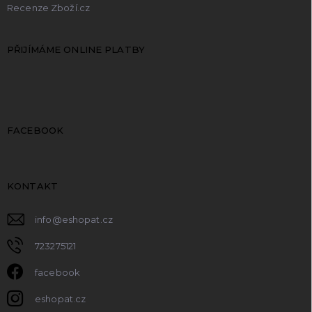
Recenze Zboží.cz
PŘIJÍMÁME ONLINE PLATBY
FACEBOOK
KONTAKT
info
@
eshopat.cz
723275121
facebook
eshopat.cz