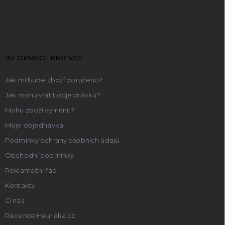
Z
á
p
a
t
INFORMACE PRO VÁS
í
Jak mi bude zboží doručeno?
Jak mohu vrátit objednávku?
Mohu zboží vyměnit?
Moje objednávka
Podmínky ochrany osobních údajů
Obchodní podmínky
Reklamační řád
Kontakty
O nás
Recenze Heureka.cz