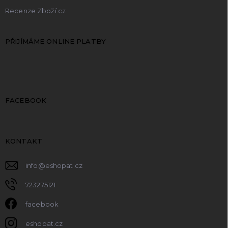
Recenze Zboží.cz
PŘIJÍMÁME ONLINE PLATBY
FACEBOOK
KONTAKT
info
@
eshopat.cz
723275121
facebook
eshopat.cz