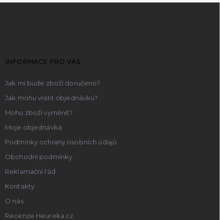
Z
á
p
a
t
INFORMACE PRO VÁS
í
Jak mi bude zboží doručeno?
Jak mohu vrátit objednávku?
Mohu zboží vyměnit?
Moje objednávka
Podmínky ochrany osobních údajů
Obchodní podmínky
Reklamační řád
Kontakty
O nás
Recenze Heureka.cz