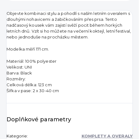
Objevte kombinaci stylu a pohodlí s naším letním overalem s
dlouhými nohavicemi a žabičkováním přes prsa. Tento
nadčasový kousek vám zajistí svěží pocit během horkých
letních dnů. Vzít si ho můžete na večerní koktejl, letní festival,
nebo jednoduše na procházku městem.
Modelka měří 171 cm.
Materiál: 100% polyester
Velikost: UNI
Barva: Black
Rozměry:
Celková délka: 123 cm
Šířka v pase: 2 x 30-40 cm
Doplňkové parametry
Kategorie
:
KOMPLETY A OVERALY