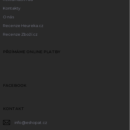
Kontakty
O nás
Recenze Heureka.cz
Recenze Zboží.cz
PŘIJÍMÁME ONLINE PLATBY
FACEBOOK
KONTAKT
info
@
eshopat.cz