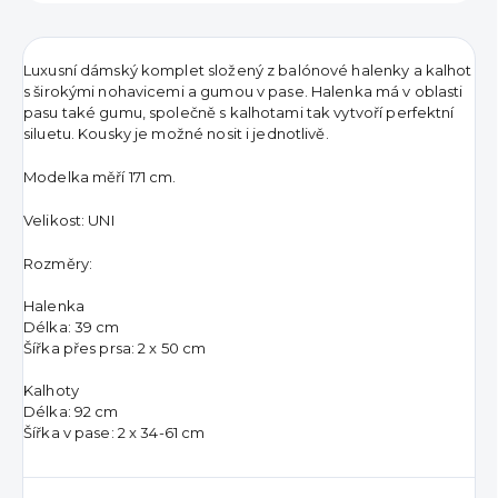
Luxusní dámský komplet složený z balónové halenky a kalhot
s širokými nohavicemi a gumou v pase. Halenka má v oblasti
pasu také gumu, společně s kalhotami tak vytvoří perfektní
siluetu. Kousky je možné nosit i jednotlivě.
Modelka měří 171 cm.
Velikost: UNI
Rozměry:
Halenka
Délka: 39 cm
Šířka přes prsa: 2 x 50 cm
Kalhoty
Délka: 92 cm
Šířka v pase: 2 x 34-61 cm