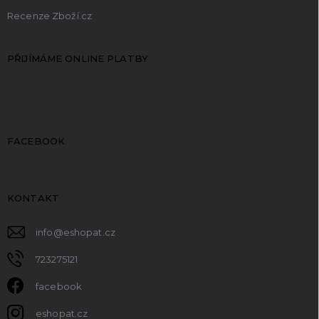
Recenze Zboží.cz
PŘIJÍMÁME ONLINE PLATBY
FACEBOOK
KONTAKT
info
@
eshopat.cz
723275121
facebook
eshopat.cz