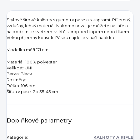
Stylové široké kalhoty s gumou v pase a s kapsami. Příjemný,
vzdušný, lehký materiál. Nakombinovat je můžete na jaře a
na podzim se svetrem, v létě s cropped topem nebo tílkem.
Velmi příjemný kousek. Pásek najdete v naší nabídce!
Modelka měří 171 cm.
Materiál: 100% polyester
Velikost: UNI
Barva: Black
Rozměry:
Délka: 106 cm
Šířka v pase: 2 x 35-45 cm
Doplňkové parametry
Kategorie
:
KALHOTY A RIFLE