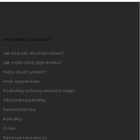
Z
á
p
a
t
INFORMACE PRO VÁS
í
Jak mi bude zboží doručeno?
Jak mohu vrátit objednávku?
Mohu zboží vyměnit?
Moje objednávka
Podmínky ochrany osobních údajů
Obchodní podmínky
Reklamační řád
Kontakty
O nás
Recenze Heureka.cz