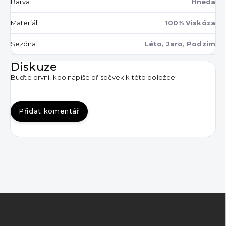
Barva
:
Hnědá
Materiál
:
100% Viskóza
Sezóna
:
Léto, Jaro, Podzim
Diskuze
Buďte první, kdo napíše příspěvek k této položce.
Přidat komentář
Z
á
p