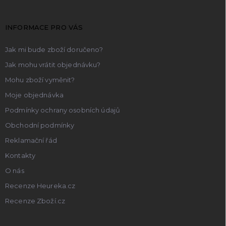
a
t
INFORMACE PRO VÁS
í
Jak mi bude zboží doručeno?
Jak mohu vrátit objednávku?
Mohu zboží vyměnit?
Moje objednávka
Podmínky ochrany osobních údajů
Obchodní podmínky
Reklamační řád
Kontakty
O nás
Recenze Heureka.cz
Recenze Zboží.cz