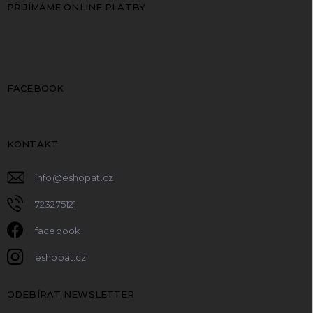
PŘIJÍMÁME ONLINE PLATBY
FACEBOOK
KONTAKT
info
@
eshopat.cz
723275121
facebook
eshopat.cz
ODEBÍRAT NEWSLETTER