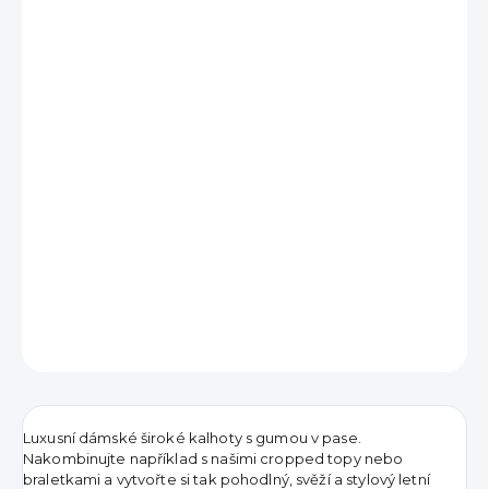
690 Kč
490 Kč
Měrná
SKLADEM
cena:
MŮŽEME
DORUČIT DO:
11.8.2026
−
+
PŘIDAT DO KOŠÍKU
DETAILNÍ INFORMACE
ZEPTAT SE
HLÍDAT
Luxusní dámské široké kalhoty s gumou v pase.
Nakombinujte například s našimi cropped topy nebo
braletkami a vytvořte si tak pohodlný, svěží a stylový letní