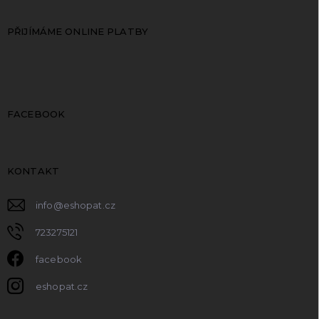
PŘIJÍMÁME ONLINE PLATBY
FACEBOOK
KONTAKT
info
@
eshopat.cz
723275121
facebook
eshopat.cz