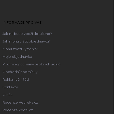
á
p
a
t
INFORMACE PRO VÁS
í
Jak mi bude zboží doručeno?
Jak mohu vrátit objednávku?
Mohu zboží vyměnit?
Moje objednávka
Podmínky ochrany osobních údajů
Obchodní podmínky
Reklamační řád
Kontakty
O nás
Recenze Heureka.cz
Recenze Zboží.cz