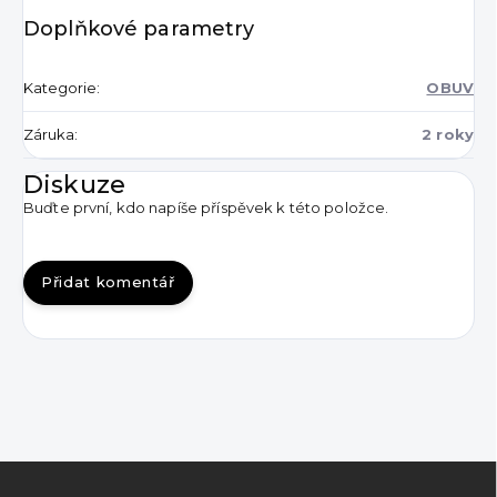
Doplňkové parametry
Kategorie
:
OBUV
Záruka
:
2 roky
Diskuze
Buďte první, kdo napíše příspěvek k této položce.
Přidat komentář
Z