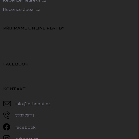
Recenze Zboží.cz
PŘIJÍMÁME ONLINE PLATBY
FACEBOOK
KONTAKT
info
@
eshopat.cz
723275121
facebook
eshopat.cz