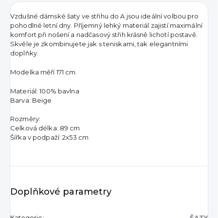
Vzdušné dámské šaty ve střihu do A jsou ideální volbou pro
pohodlné letní dny. Příjemný lehký materiál zajistí maximální
komfort při nošení a nadčasový střih krásně lichotí postavě.
Skvěle je zkombinujete jak s teniskami, tak elegantními
doplňky.
Modelka měří 171 cm.
Materiál: 100% bavlna
Barva: Beige
Rozměry:
Celková délka: 89 cm
Šířka v podpaží: 2x53 cm
Doplňkové parametry
Kategorie
:
ŠATY