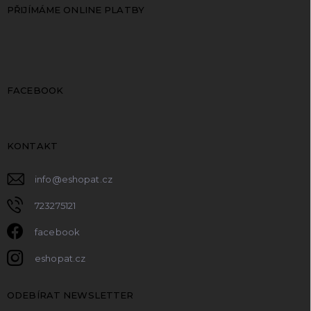
PŘIJÍMÁME ONLINE PLATBY
FACEBOOK
KONTAKT
info
@
eshopat.cz
723275121
facebook
eshopat.cz
ODEBÍRAT NEWSLETTER