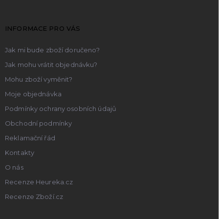
a
t
INFORMACE PRO VÁS
í
Jak mi bude zboží doručeno?
Jak mohu vrátit objednávku?
Mohu zboží vyměnit?
Moje objednávka
Podmínky ochrany osobních údajů
Obchodní podmínky
Reklamační řád
Kontakty
O nás
Recenze Heureka.cz
Recenze Zboží.cz