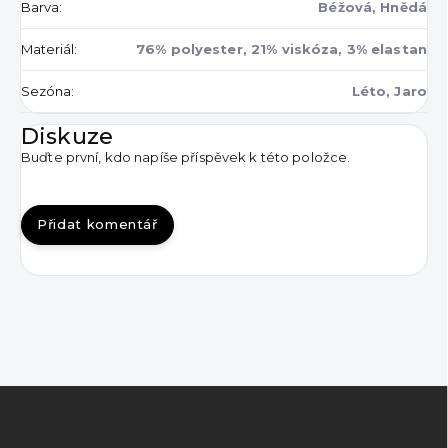
Barva
:
Béžová, Hnědá
Materiál
:
76% polyester, 21% viskóza, 3% elastan
Sezóna
:
Léto, Jaro
Diskuze
Buďte první, kdo napíše příspěvek k této položce.
Přidat komentář
Z
á
p