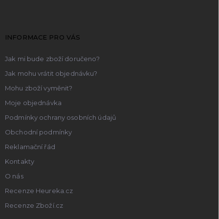
p
a
t
INFORMACE PRO VÁS
í
Jak mi bude zboží doručeno?
Jak mohu vrátit objednávku?
Mohu zboží vyměnit?
Moje objednávka
Podmínky ochrany osobních údajů
Obchodní podmínky
Reklamační řád
Kontakty
O nás
Recenze Heureka.cz
Recenze Zboží.cz