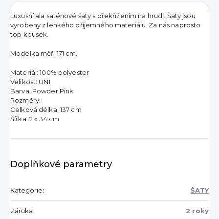
Luxusní ala saténové šaty s překřížením na hrudi. Šaty jsou
vyrobeny z lehkého příjemného materiálu. Za nás naprosto
top kousek.
Modelka měří 171 cm.
Materiál: 100% polyester
Velikost: UNI
Barva: Powder Pink
Rozměry:
Celková délka: 137 cm
Šířka: 2 x 34 cm
Doplňkové parametry
Kategorie
:
ŠATY
Záruka
:
2 roky