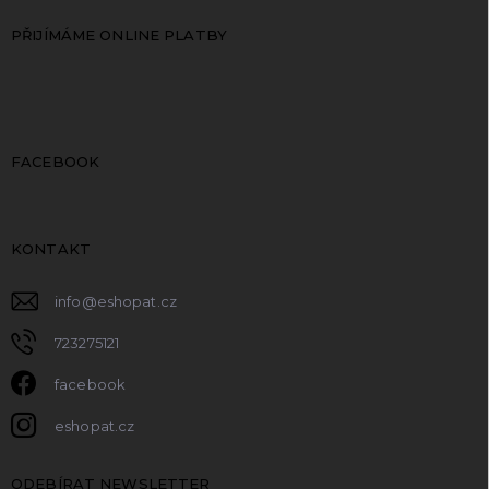
PŘIJÍMÁME ONLINE PLATBY
FACEBOOK
KONTAKT
info
@
eshopat.cz
723275121
facebook
eshopat.cz
ODEBÍRAT NEWSLETTER