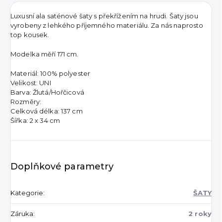
Luxusní ala saténové šaty s překřížením na hrudi. Šaty jsou
vyrobeny z lehkého příjemného materiálu. Za nás naprosto
top kousek.
Modelka měří 171 cm.
Materiál: 100% polyester
Velikost: UNI
Barva: Žlutá/Hořčicová
Rozměry:
Celková délka: 137 cm
Šířka: 2 x 34 cm
Doplňkové parametry
Kategorie
:
ŠATY
Záruka
:
2 roky