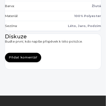
Barva
:
Žlutá
Materiál
:
100% Polyester
Sezóna
:
Léto, Jaro, Podzim
Diskuze
Buďte první, kdo napíše příspěvek k této položce.
Přidat komentář
Z
á