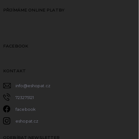
PŘIJÍMÁME ONLINE PLATBY
FACEBOOK
KONTAKT
info
@
eshopat.cz
723275121
facebook
eshopat.cz
ODEBÍRAT NEWSLETTER