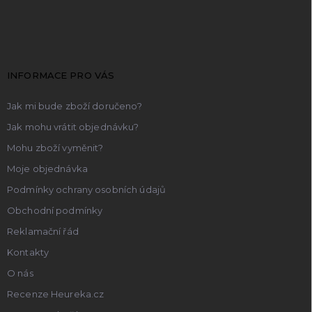
á
p
a
t
INFORMACE PRO VÁS
í
Jak mi bude zboží doručeno?
Jak mohu vrátit objednávku?
Mohu zboží vyměnit?
Moje objednávka
Podmínky ochrany osobních údajů
Obchodní podmínky
Reklamační řád
Kontakty
O nás
Recenze Heureka.cz