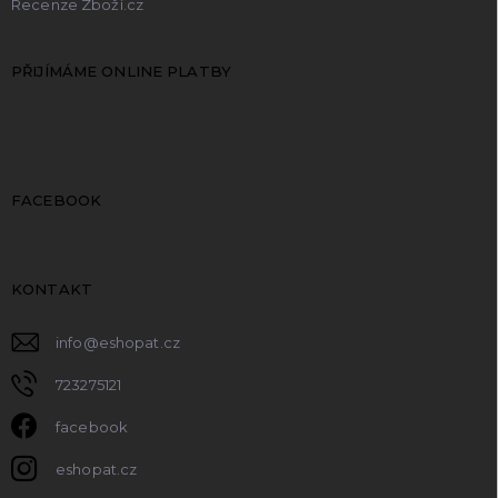
Recenze Zboží.cz
PŘIJÍMÁME ONLINE PLATBY
FACEBOOK
KONTAKT
info
@
eshopat.cz
723275121
facebook
eshopat.cz