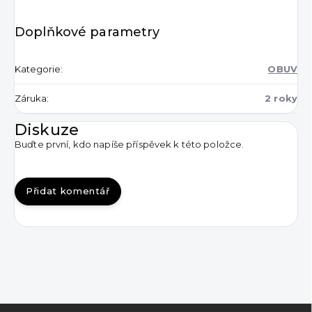
Doplňkové parametry
Kategorie
:
OBUV
Záruka
:
2 roky
Diskuze
Buďte první, kdo napíše příspěvek k této položce.
Přidat komentář
Z