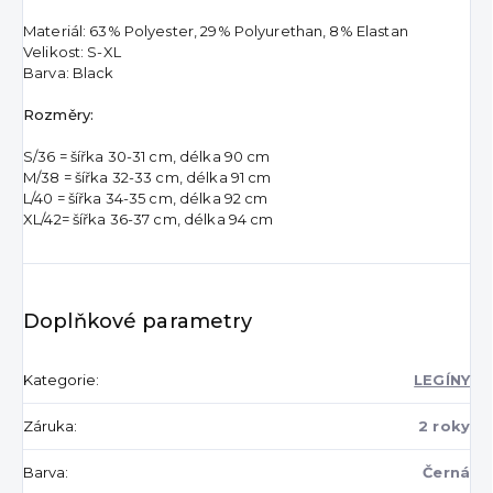
Materiál: 63% Polyester, 29% Polyurethan, 8% Elastan
Velikost: S-XL
Barva: Black
Rozměry:
S/36 = šířka 30-31 cm, délka 90 cm
M/38 = šířka 32-33 cm, délka 91 cm
L/40 = šířka 34-35 cm, délka 92 cm
XL/42=
šířka 36-37 cm, délka 94 cm
Doplňkové parametry
Kategorie
:
LEGÍNY
Záruka
:
2 roky
Barva
:
Černá