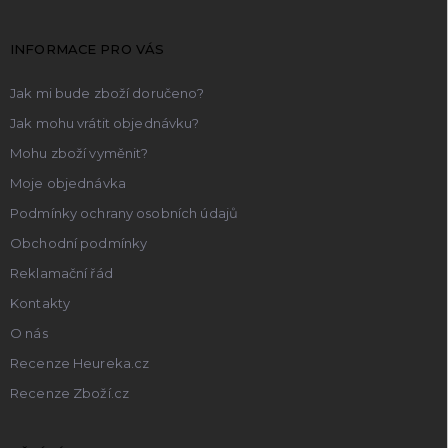
a
t
INFORMACE PRO VÁS
í
Jak mi bude zboží doručeno?
Jak mohu vrátit objednávku?
Mohu zboží vyměnit?
Moje objednávka
Podmínky ochrany osobních údajů
Obchodní podmínky
Reklamační řád
Kontakty
O nás
Recenze Heureka.cz
Recenze Zboží.cz