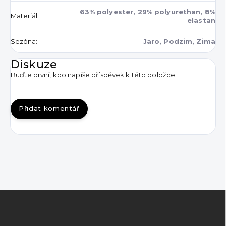
63% polyester, 29% polyurethan, 8%
Materiál
:
elastan
Sezóna
:
Jaro, Podzim, Zima
Diskuze
Buďte první, kdo napíše příspěvek k této položce.
Přidat komentář
Z
á
p