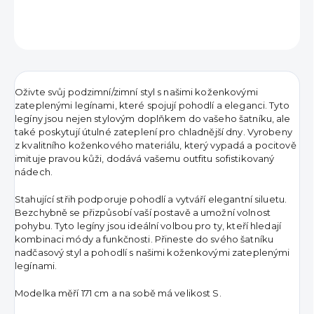
ZEPTAT SE
HLÍDAT
Oživte svůj podzimní/zimní styl s našimi koženkovými
zateplenými legínami, které spojují pohodlí a eleganci. Tyto
legíny jsou nejen stylovým doplňkem do vašeho šatníku, ale
také poskytují útulné zateplení pro chladnější dny. Vyrobeny
z kvalitního koženkového materiálu, který vypadá a pocitově
imituje pravou kůži, dodává vašemu outfitu sofistikovaný
nádech.
Stahující střih podporuje pohodlí a vytváří elegantní siluetu.
Bezchybně se přizpůsobí vaší postavě a umožní volnost
pohybu. Tyto legíny jsou ideální volbou pro ty, kteří hledají
kombinaci módy a funkčnosti. Přineste do svého šatníku
nadčasový styl a pohodlí s našimi koženkovými zateplenými
legínami.
Modelka měří 171 cm a na sobě má velikost S.