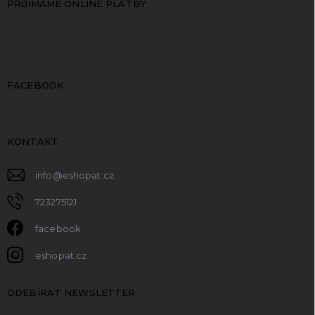
PŘIJÍMÁME ONLINE PLATBY
FACEBOOK
KONTAKT
info
@
eshopat.cz
723275121
facebook
eshopat.cz
ODEBÍRAT NEWSLETTER