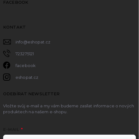
FACEBOOK
KONTAKT
info
@
eshopat.cz
723275121
facebook
eshopat.cz
ODEBÍRAT NEWSLETTER
Vložte svůj e-mail a my vám budeme zasílat informace o nových
produktech na našem e-shopu.
E-MAIL