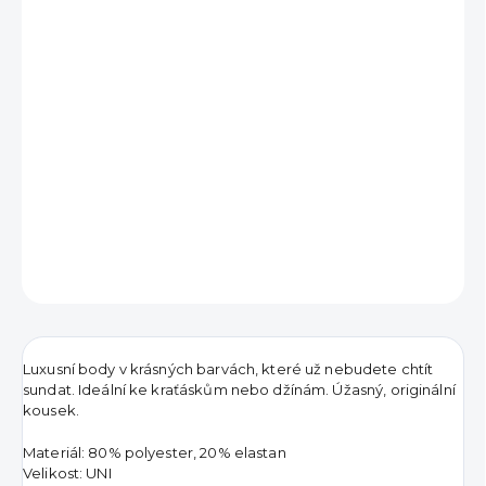
390 Kč
Měrná
SKLADEM
cena:
MŮŽEME
DORUČIT DO:
11.8.2026
−
+
PŘIDAT DO KOŠÍKU
DETAILNÍ INFORMACE
ZEPTAT SE
HLÍDAT
Luxusní body v krásných barvách, které už nebudete chtít
sundat. Ideální ke kraťáskům nebo džínám. Úžasný, originální
kousek.
Materiál: 80% polyester, 20% elastan
Velikost: UNI