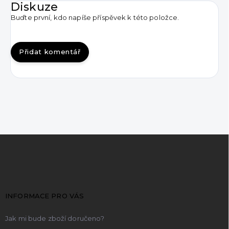
Diskuze
Buďte první, kdo napíše příspěvek k této položce.
Přidat komentář
Z
á
p
a
t
INFORMACE PRO VÁS
í
Jak mi bude zboží doručeno?