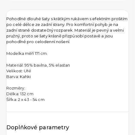
Pohodlné dlouhé šaty s krátkým rukávem s efektním prošitím
po celé délce ze zadní strany. Pro komfortní pohyb je na
zadní straně dostatečný rozparek. Materiál je pevný a velmi
pružný, proto se šaty krásně přizpůsobí postavě a jsou
pohodlné pro celodenní nošení.
Modelka měří 171 cm.
Materiál: 95% bavlna, 5% elastan
Velikost: UNI
Barva: Kahki
Rozměry:
Délka: 132 cm
Šířka: 2 x 43 - 54 cm
Doplňkové parametry