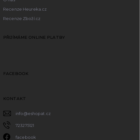
Recenze Heureka.cz
Recenze Zboží.cz
PŘIJÍMÁME ONLINE PLATBY
FACEBOOK
KONTAKT
info
@
eshopat.cz
723275121
facebook