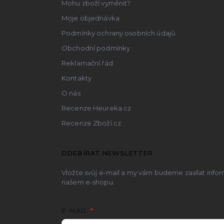
Mohu zboží vyměnit?
Moje objednávka
Podmínky ochrany osobních údajů
Obchodní podmínky
Reklamační řád
Kontakty
O nás
Recenze Heureka.cz
Recenze Zboží.cz
ODEBÍRAT NEWSLETTER
Vložte svůj e-mail a my vám budeme zasílat inf
našem e-shopu.
E-MAIL