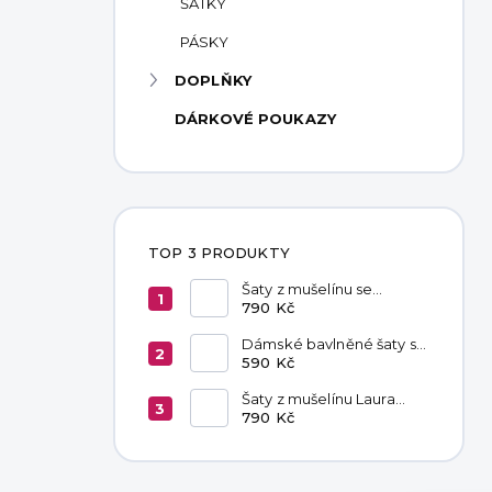
ŠÁTKY
PÁSKY
DOPLŇKY
DÁRKOVÉ POUKAZY
TOP 3 PRODUKTY
Šaty z mušelínu se
zavazováním v pase
790 Kč
Hannah Khaki
Dámské bavlněné šaty s
kapsami Black
590 Kč
Šaty z mušelínu Laura
Fuchsia
790 Kč