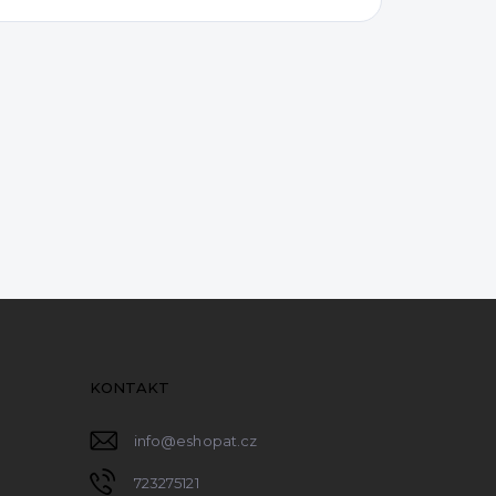
KONTAKT
info
@
eshopat.cz
723275121