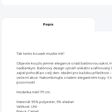
Popis
Tak tento kousek musíte mít!
Objevte kouzlo jemné elegance s naší balónovou sukní,
nadšenkyni. Bal
ónový design vytváří unikátní a rafinovaný 
zajistí pohodlí po celý den. Ideální pro každou příležitos
večerní akce. Nakombinujte s našimi elegantními topy. S 
pozornosti!
Modelka měří 171 cm.
Materiál: 95% polyester, 5% elastan
Velikost: UNI
Barva: Camel