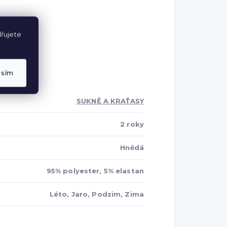
řujete
asím
SUKNĚ A KRAŤASY
2 roky
Hnědá
95% polyester, 5% elastan
Léto, Jaro, Podzim, Zima