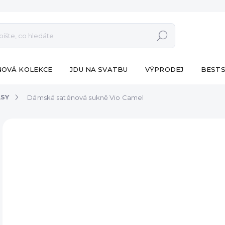
Hledat
NOVÁ KOLEKCE
JDU NA SVATBU
VÝPRODEJ
BESTS
ASY
Dámská saténová sukně Vio Camel
ZNAČKA:
ESHOPAT
691
Měr
VY
cena
DET