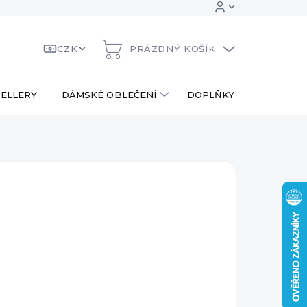
CZK
PRÁZDNÝ KOŠÍK
NÁKUPNÍ
KOŠÍK
ELLERY
DÁMSKÉ OBLEČENÍ
DOPLŇKY
DÁRKOV
 Kč
ná
PRODÁNO
:
AILNÍ INFORMACE
ZEPTAT SE
HLÍDAT