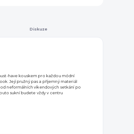
Diskuze
 must-have kouskem pro každou módní
look. Její pružný pas a příjemný materiál
t – od neformálních víkendových setkání po
touto sukní budete vždy v centru