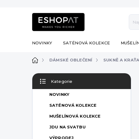
Přejít
na
obsah
NOVINKY
SATÉNOVÁ KOLEKCE
MUŠELÍ
Domů
DÁMSKÉ OBLEČENÍ
SUKNĚ A KRAŤ
P
Kategorie
o
Přeskočit
s
kategorie
NOVINKY
t
r
SATÉNOVÁ KOLEKCE
a
MUŠELÍNOVÁ KOLEKCE
n
n
JDU NA SVATBU
í
VÝPRODEJ