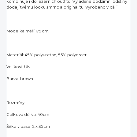
kombinuje i do ležérních outfitů. Vyladěné podzimní odstíny
dodají tvému looku šmrnc a originalitu. Vyrobeno v Itálii.
Modelka měří 175 cm.
Materiál: 45% polyuretan, 55% polyester
Velikost: UNI
Barva: brown
Rozměry
Celková délka: 40cm
Šířka v pase: 2 x 35cm