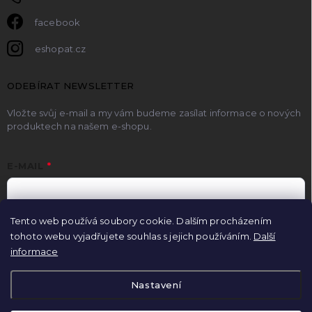
facebook
eshopat.cz
ODEBÍRAT NEWSLETTER
Vložte svůj e-mail a my vám budeme zasílat informace o nových
produktech na našem e-shopu.
E-MAIL
Tento web používá soubory cookie. Dalším procházením
Vložením e-mailu souhlasíte se
zpracováním osobních údajů
.
tohoto webu vyjadřujete souhlas s jejich používáním.
Další
informace
Přihlásit se
Nastavení