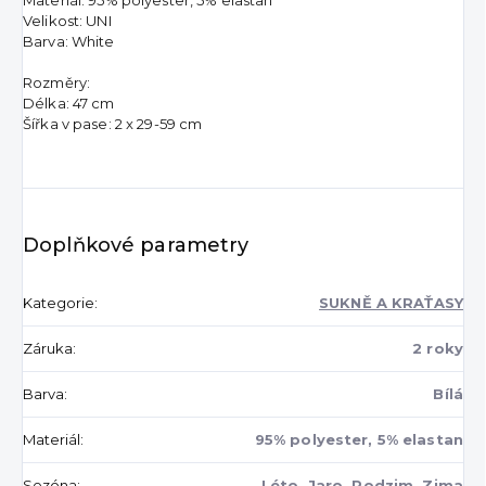
Velikost: UNI
Barva: White
Rozměry:
Délka: 47 cm
Šířka v pase: 2 x 29-59 cm
Doplňkové parametry
Kategorie
:
SUKNĚ A KRAŤASY
Záruka
:
2 roky
Barva
:
Bílá
Materiál
:
95% polyester, 5% elastan
Sezóna
:
Léto, Jaro, Podzim, Zima