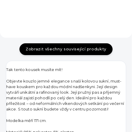
Zobrazit všechny související produkty
Tak tento kousek musíte mít!
Objevte kouzlo jemné elegance s naší kolovou sukní, must-
have kouskem pro každou módní nadšenkyni. Její design
vytváří unikátní a rafinovaný look. Její pružný pas a příjemný
materiál zajistí pohodlí po celý den. Ideální pro každou
příležitost – od neformálních víkendových setkání po večerní
akce. S touto sukní budete vždy v centru pozornosti!
Modelka měří 171 cm.
Materiál: 95% polyester, 5% elastan