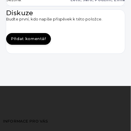
Diskuze
Buďte první, kdo napíše příspěvek k této položce.
Přidat komentář
Z
á
p
a
t
INFORMACE PRO VÁS
í