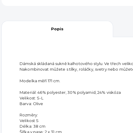
Popis
Dámská skládaná sukně kalhotového stylu. Ve třech veliko
Nakombinovat můžete s tílky, roláčky, svetry nebo můžete n
Modelka měří 171 cm.
Materiál: 46% polyester, 30% polyamid, 24% viskóza
Velikost: S-L
Barva: Olive
Rozměry:
Velikost S
Délka: 38 cm
Šířka v pase: 2 x 31 cm