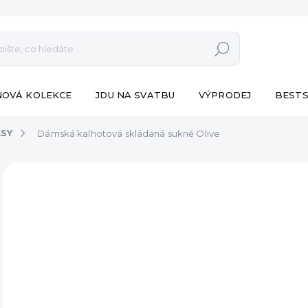
Hledat
NOVÁ KOLEKCE
JDU NA SVATBU
VÝPRODEJ
BESTS
ASY
Dámská kalhotová skládaná sukně Olive
ZNAČKA:
ESHOPAT
od 
Měr
ZVO
cena
VA
MŮŽ