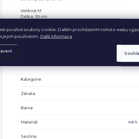
Velikost M
Délka: 39 cm
Šířka v pase: 2 x 34 cm
eb používá soubory cookie. Dalším procházením tohoto webu vyjad
Velikost L
s jejich používáním.
Další informace
Délka: 40 cm
Šířka v pase: 2 x 36 cm
avení
Souhl
Doplňkové parametry
Kategorie
:
Záruka
:
Barva
:
Materiál
:
46% 
Sezóna
: