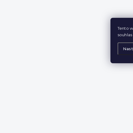
Tento w
souhlas 
Nast