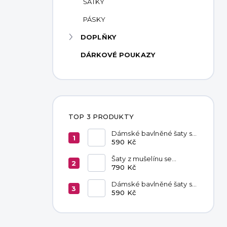
ŠÁTKY
PÁSKY
DOPLŇKY
DÁRKOVÉ POUKAZY
TOP 3 PRODUKTY
Dámské bavlněné šaty s
kapsami Chocolate
590 Kč
Šaty z mušelínu se
zavazováním v pase
790 Kč
Hannah Khaki
Dámské bavlněné šaty s
kapsami Black
590 Kč