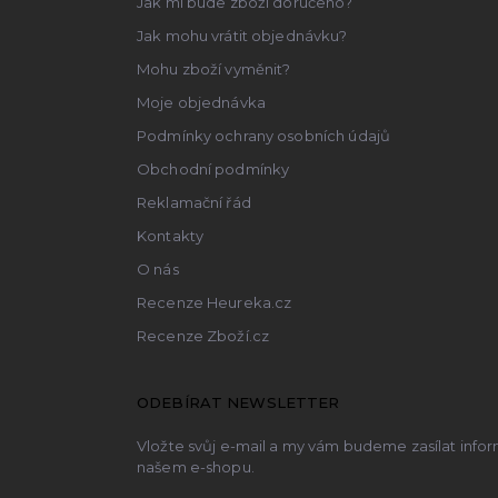
Jak mi bude zboží doručeno?
í
Jak mohu vrátit objednávku?
Mohu zboží vyměnit?
Moje objednávka
Podmínky ochrany osobních údajů
Obchodní podmínky
Reklamační řád
Kontakty
O nás
Recenze Heureka.cz
Recenze Zboží.cz
ODEBÍRAT NEWSLETTER
Vložte svůj e-mail a my vám budeme zasílat inf
našem e-shopu.