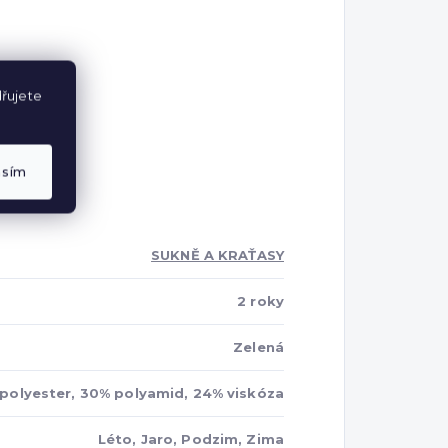
řujete
asím
SUKNĚ A KRAŤASY
2 roky
Zelená
polyester, 30% polyamid, 24% viskóza
Léto, Jaro, Podzim, Zima