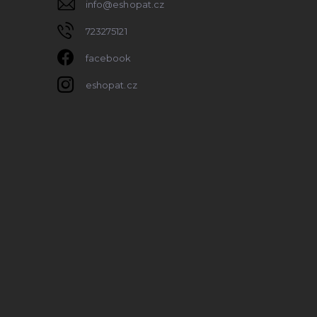
info
@
eshopat.cz
723275121
facebook
eshopat.cz