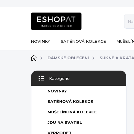
Přejít
na
obsah
NOVINKY
SATÉNOVÁ KOLEKCE
MUŠELÍ
Domů
DÁMSKÉ OBLEČENÍ
SUKNĚ A KRAŤ
P
Kategorie
o
Přeskočit
s
kategorie
NOVINKY
t
r
SATÉNOVÁ KOLEKCE
a
MUŠELÍNOVÁ KOLEKCE
n
n
JDU NA SVATBU
í
VÝPRODEJ