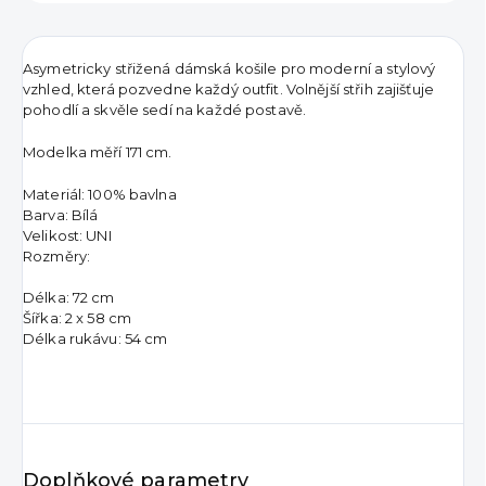
Asymetricky střižená dámská košile pro moderní a stylový
vzhled, která pozvedne každý outfit.
Volnější střih zajišťuje
pohodlí a skvěle sedí na každé postavě.
Modelka měří 171 cm.
Materiál: 100% bavlna
Barva: Bílá
Velikost: UNI
Rozměry:
Délka: 72 cm
Šířka: 2 x 58 cm
Délka rukávu: 54 cm
Doplňkové parametry