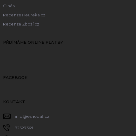
O nás
Recenze Heureka.cz
Recenze Zboží.cz
PŘIJÍMÁME ONLINE PLATBY
FACEBOOK
KONTAKT
info
@
eshopat.cz
723275121